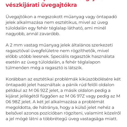
vészkijárati üvegajtókra
Üvegajtókon a megszokott műanyag vagy öntapadó
jelek alkalmazása nem esztétikus, mivel az üveg
túloldalán egy fehér téglalap látható, ami minél
nagyobb, annál zavaróbb.
A 2 mm vastag műanyag jelek általános szerkezeti
ragasztóval üvegfelületre nem rögzíthetők, mivel
előbb utóbb leesnek. Speciális ragasztók használata
esetén az üveg túloldalán, a fehér téglalapon
túlmenően még a ragasztó is látszik.
Korábban az esztétikai problémák kiküszöbölésére két
öntapadó jelet használtak: a pánik rúd felőli oldalon
például az M 06 92Z jelet, a másik oldalon pedig a
kijárat jellégétől függően az M 06 97Z vagy pedig az M
06 98Z jelet. A két jel alkalmazása a problémát
megoldotta, de hátránya, hogy a külső jelet nehéz a
belsővel azonos pozícióban rögzíteni, valamint közelről
a jel mögé látni a többrétegű üveg vastagsága miatt.