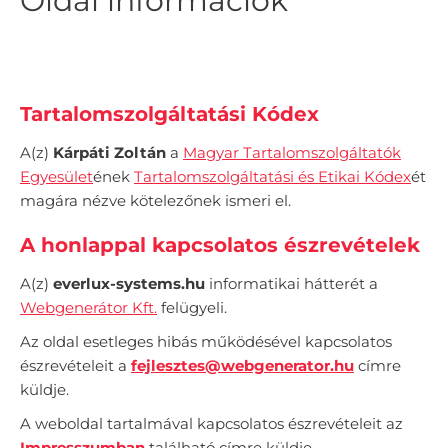
Oldal információk
Tartalomszolgáltatási Kódex
A(z)
Kárpáti Zoltán
a
Magyar Tartalomszolgáltatók
Egyesület
ének
Tartalomszolgáltatási és Etikai Kódex
ét
magára nézve kötelezőnek ismeri el.
A honlappal kapcsolatos észrevételek
A(z)
everlux-systems.hu
informatikai hátterét a
Webgenerátor Kft.
felügyeli.
Az oldal esetleges hibás működésével kapcsolatos
észrevételeit a
fejlesztes@webgenerator.hu
címre
küldje.
A weboldal tartalmával kapcsolatos észrevételeit az
Impresszumban
található címre küldje.