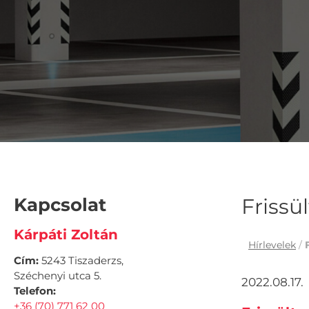
Kapcsolat
Frissü
Kárpáti Zoltán
Hírlevelek
/
Cím:
5243 Tiszaderzs,
Széchenyi utca 5.
2022.08.17.
Telefon:
+36 (70) 771 62 00