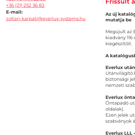
Frissült 
+36 (21) 252 36 82
E-mail:
Az új kataló
zoltan-karpati@everlux-systems.hu
mutatja be
Megújult az E
kiadvány 116
kiegészítőit.
A katalógus
Everlux után
Utánvilágító
biztonsági j
nemzeti szab
Everlux önta
Öntapadó utá
oldalak).
Ezen jelek u
szabványok á
Everlux LLL 