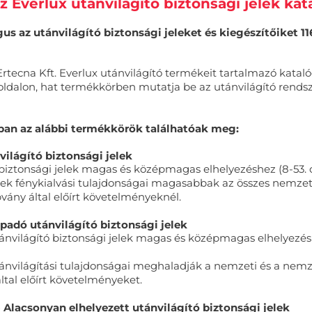
az Everlux utánvilágító biztonsági jelek ka
gus az utánvilágító biztonsági jeleket és kiegészítőiket 11
rtecna Kft. Everlux utánvilágító termékeit tartalmazó kataló
 oldalon, hat termékkörben mutatja be az utánvilágító rends
ban az alábbi termékkörök találhatóak meg:
világító biztonsági jelek
 biztonsági jelek magas és középmagas elhelyezéshez (8-53. o
elek fénykialvási tulajdonságai magasabbak az összes nemzet
vány által előírt követelményeknél.
padó utánvilágító biztonsági jelek
nvilágító biztonsági jelek magas és középmagas elhelyezés
tánvilágítási tulajdonságai meghaladják a nemzeti és a nemz
ltal előírt követelményeket.
- Alacsonyan elhelyezett utánvilágító biztonsági jelek