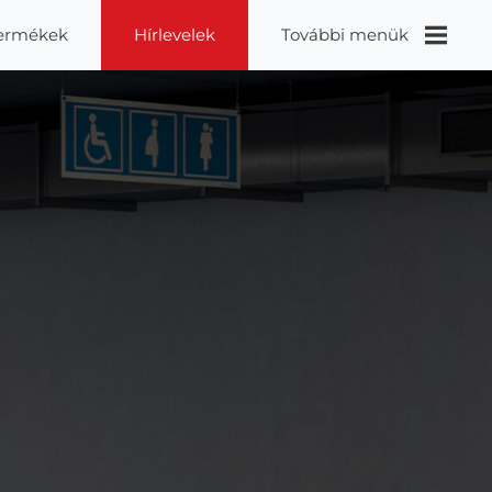
ermékek
Hírlevelek
További menük
Videók
Proidea
Kapcsolat