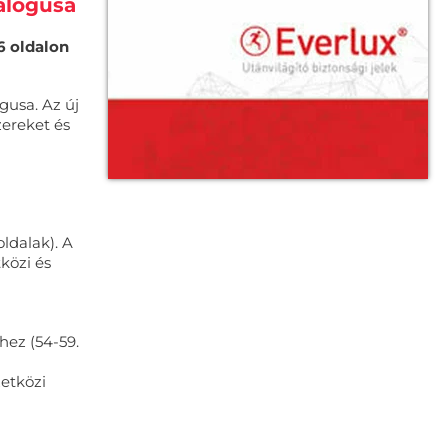
talógusa
6 oldalon
gusa. Az új
zereket és
ldalak). A
közi és
hez (54-59.
etközi