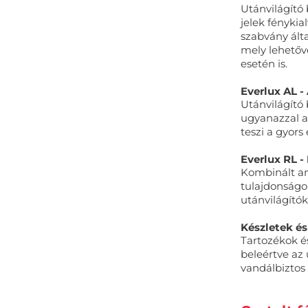
Utánvilágító 
jelek fényki
szabvány álta
mely lehetővé
esetén is.
Everlux AL -
Utánvilágító 
ugyanazzal az
teszi a gyors
Everlux RL -
Kombinált any
tulajdonságok
utánvilágító
Készletek és
Tartozékok é
beleértve az 
vandálbiztos 