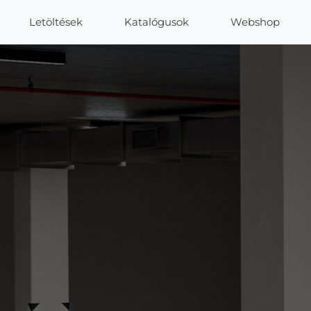
Letöltések
Katalógusok
Webshop