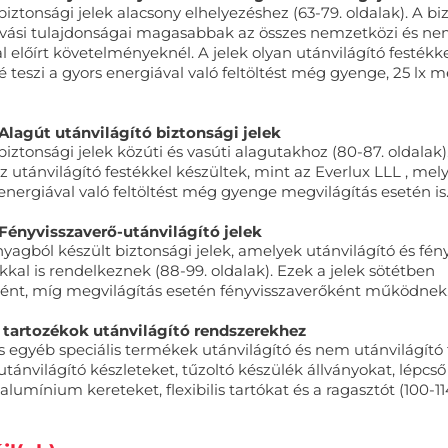
biztonsági jelek alacsony elhelyezéshez (63-79. oldalak). A bi
alvási tulajdonságai magasabbak az összes nemzetközi és ne
l előírt követelményeknél. A jelek olyan utánvilágító festékke
 teszi a gyors energiával való feltöltést még gyenge, 25 lx m
 Alagút utánvilágító biztonsági jelek
biztonsági jelek közúti és vasúti alagutakhoz (80-87. oldalak).
 utánvilágító festékkel készültek, mint az Everlux LLL , mel
 energiával való feltöltést még gyenge megvilágítás esetén is
 Fényvisszaverő-utánvilágító jelek
agból készült biztonsági jelek, amelyek utánvilágító és fén
kal is rendelkeznek (88-99. oldalak). Ezek a jelek sötétben
ként, míg megvilágítás esetén fényvisszaverőként működnek
 tartozékok utánvilágító rendszerekhez
s egyéb speciális termékek utánvilágító és nem utánvilágító
utánvilágító készleteket, tűzoltó készülék állványokat, lépcső
alumínium kereteket, flexibilis tartókat és a ragasztót (100-114