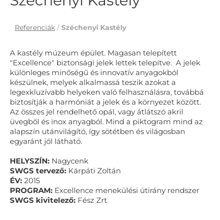
Széchenyi Kastély
Referenciák
/
Széchenyi Kastély
A kastély múzeum épület. Magasan telepített
"Excellence" biztonsági jelek lettek telepítve. A jelek
különleges minőségű és innovatív anyagokból
készülnek, melyek alkalmassá teszik azokat a
legexkluzívabb helyeken való felhasználásra, továbbá
biztosítják a harmóniát a jelek és a környezet között.
Az összes jel rendelhető opál, vagy átlátszó akril
üvegből és inox anyagból. Mind a piktogram mind az
alapszín utánvilágító, így sötétben és világosban
egyaránt jól látható.
HELYSZÍN:
Nagycenk
SWGS tervező:
Kárpáti Zoltán
ÉV:
2015
PROGRAM:
Excellence menekülési útirány rendszer
SWGS kivitelező:
Fész Zrt