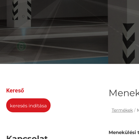
Kereső
Menekü
keresés indítása
Termékek
/
Menekülési t
Kapcsolat