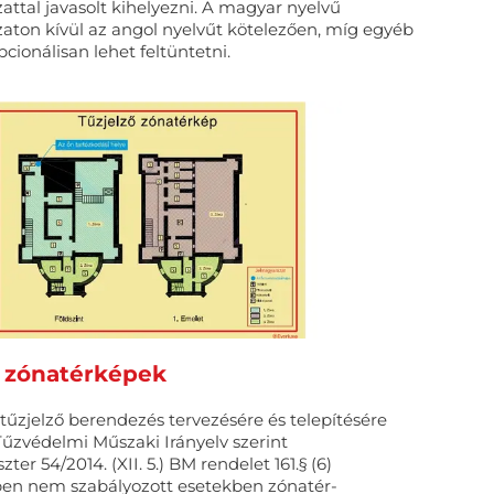
attal javasolt kihelyezni. A magyar nyelvű
aton kívül az angol nyelvűt kötelezően, míg egyéb
cionálisan lehet feltüntetni.
ő zónatérképek
 tűzjelző berendezés tervezésére és telepítésére
űzvédelmi Műszaki Irányelv szerint
ter 54/2014. (XII. 5.) BM rendelet 161.§ (6)
en nem szabályozott esetekben zónatér-