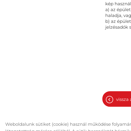
kép használa
a) az épüle
haladja, va
b) az épüle
jelzésadók 
vissza 
Weboldalunk sütiket (cookie) használ működése folyamán
© 2026 - Minden jog fenntartva
Ol