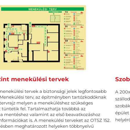
Szob
zint menekülési tervek
menekülési tervek a biztonsági jelek legfontosabb
A 200x
. Menekülési terv, az építményben tartózkodóknak
szállo
 tervrajz melyen a meneküléshez szükséges
szobák
 tüntetik fel. Tartalmazhatja továbbá az
épület
, a mentéshez valamint az első beavatkozáshoz
helyérő
nformációkat is. A menekülési terveket az OTSZ 152.
zdésben meghatározott helyeken többnyelvű