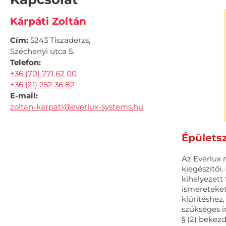
Kárpáti Zoltán
Cím:
5243 Tiszaderzs,
Széchenyi utca 5.
Telefon:
+36 (70) 771 62 00
+36 (21) 252 36 82
E-mail:
zoltan-karpati@everlux-systems.hu
Épülets
Az Everlux 
kiegészítői
kihelyezett
ismereteket
kiürítéshez
szükséges i
§ (2) beke