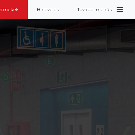
ermékek
Hírlevelek
További menük
Videók
Proidea
Kapcsolat