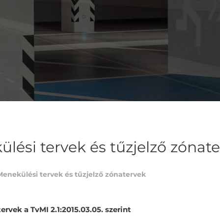
lési tervek és tűzjelző zónat
Menekülési tervek és tűzjelző zónatervek
ervek a TvMI 2.1:2015.03.05. szerint