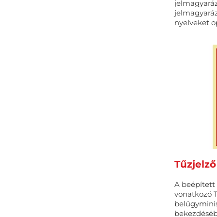
jelmagyaráz
jelmagyaráz
nyelveket op
Tűzjelz
A beépített
vonatkozó T
belügyminisz
bekezdéséb