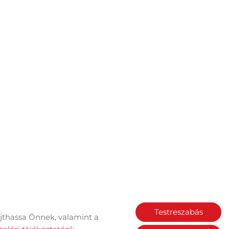
Testreszabás
jthassa Önnek, valamint a
Sütik kezelése