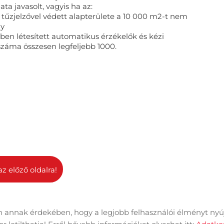
ta javasolt, vagyis ha az:
t tűzjelzővel védett alapterülete a 10 000 m2-t nem
gy
tben létesített automatikus érzékelők és kézi
száma összesen legfeljebb 1000.
az előző oldalra!
 annak érdekében, hogy a legjobb felhasználói élményt nyú
dal információk
Adatkezelési tájékoztató
Impresszum