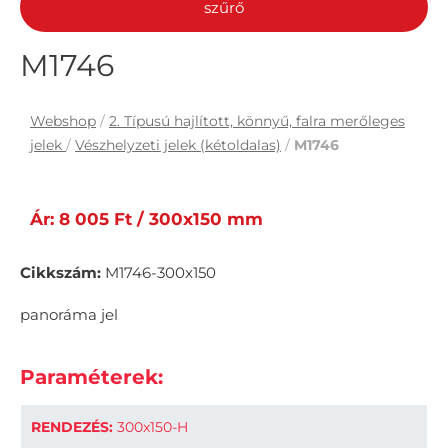
szűrő
M1746
Webshop
/
2. Típusú hajlított, könnyű, falra merőleges
jelek
/
Vészhelyzeti jelek (kétoldalas)
/
M1746
Ár: 8 005 Ft / 300x150 mm
Cikkszám:
M1746-300x150
panoráma jel
Paraméterek:
RENDEZÉS:
300x150-H