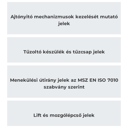
Ajtónyitó mechanizmusok kezelését mutató
jelek
Tűzoltó készülék és tűzcsap jelek
Menekülési útirány jelek az MSZ EN ISO 7010
szabvány szerint
Lift és mozgólépcső jelek