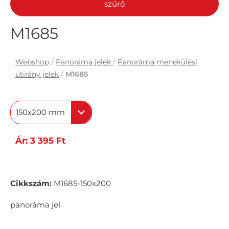
szűrő
M1685
Webshop
/
Panoráma jelek
/
Panoráma menekülési
útirány jelek
/
M1685
150x200 mm
Ár: 3 395 Ft
Cikkszám:
M1685-150x200
panoráma jel