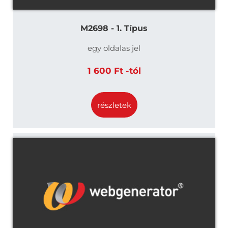
M2698 - 1. Típus
egy oldalas jel
1 600 Ft -tól
részletek