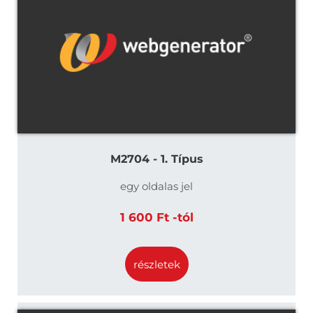
M2704 - 1. Típus
egy oldalas jel
1 600 Ft -tól
részletek