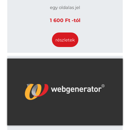
egy oldalas jel
1 600 Ft -tól
részletek