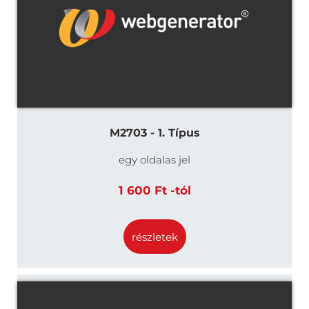
M2703 - 1. Típus
egy oldalas jel
1 600 Ft -tól
részletek