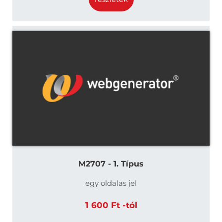
M2707 - 1. Típus
egy oldalas jel
1 600 Ft -tól