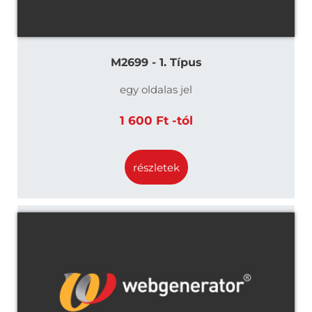
M2699 - 1. Típus
egy oldalas jel
1 600 Ft -tól
részletek