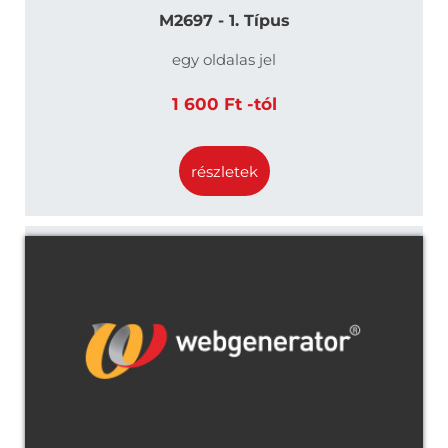
M2697 - 1. Típus
egy oldalas jel
1 600 Ft -tól
részletek