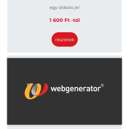
egy oldalas jel
1 600 Ft -tól
részletek