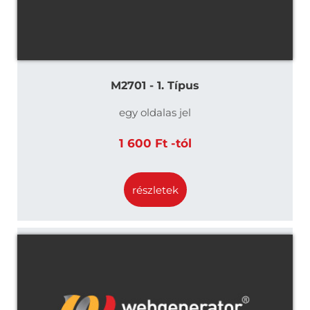
M2701 - 1. Típus
egy oldalas jel
1 600 Ft -tól
részletek