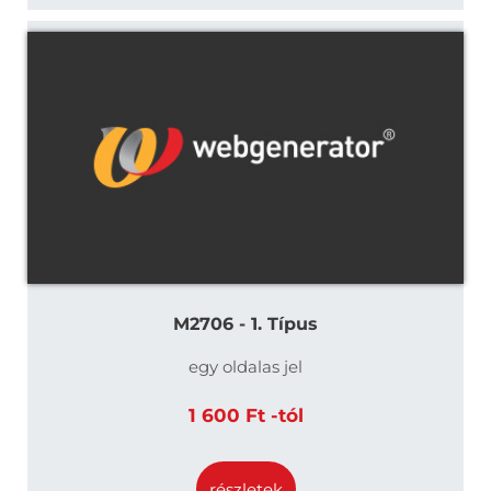
M2706 - 1. Típus
egy oldalas jel
1 600 Ft -tól
részletek