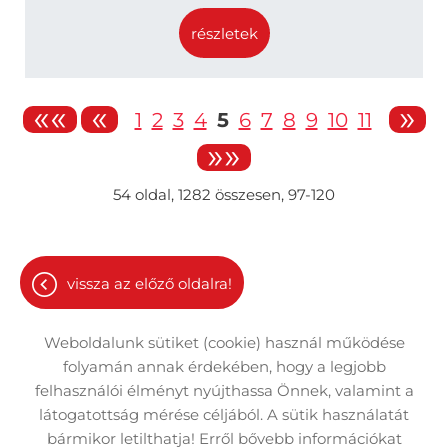
részletek
««
«
»
1
2
3
4
5
6
7
8
9
10
11
»»
54
oldal,
1282
összesen,
97-120
vissza az előző oldalra!
Weboldalunk sütiket (cookie) használ működése
folyamán annak érdekében, hogy a legjobb
felhasználói élményt nyújthassa Önnek, valamint a
látogatottság mérése céljából. A sütik használatát
Oldal információk
Adatkezelési tájékoztató
bármikor letilthatja! Erről bővebb információkat