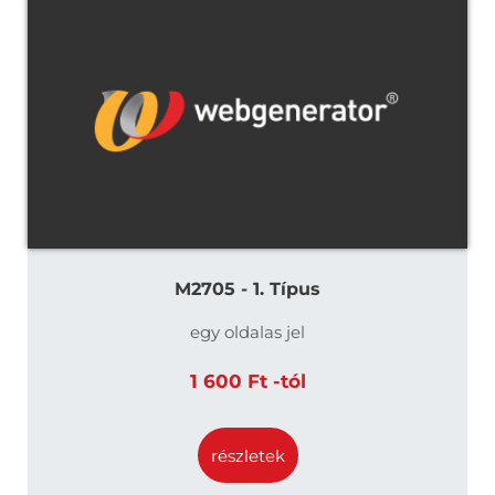
M2705 - 1. Típus
egy oldalas jel
1 600 Ft -tól
részletek