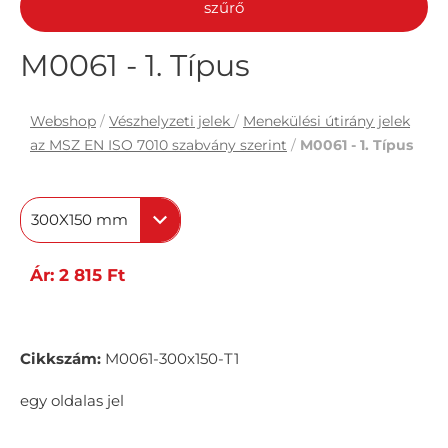
szűrő
M0061 - 1. Típus
Webshop
/
Vészhelyzeti jelek
/
Menekülési útirány jelek
az MSZ EN ISO 7010 szabvány szerint
/
M0061 - 1. Típus
300X150 mm
Ár: 2 815 Ft
Cikkszám:
M0061-300x150-T1
egy oldalas jel