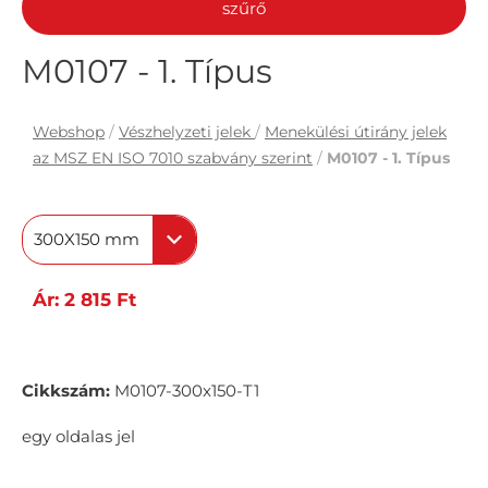
szűrő
M0107 - 1. Típus
Webshop
/
Vészhelyzeti jelek
/
Menekülési útirány jelek
az MSZ EN ISO 7010 szabvány szerint
/
M0107 - 1. Típus
300X150 mm
Ár: 2 815 Ft
Cikkszám:
M0107-300x150-T1
egy oldalas jel