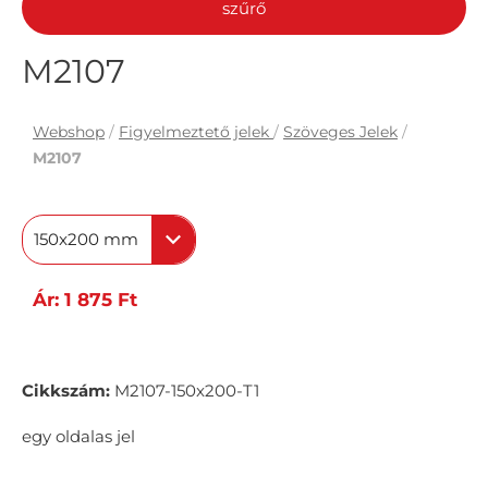
szűrő
M2107
Webshop
/
Figyelmeztető jelek
/
Szöveges Jelek
/
M2107
150x200 mm
Ár: 1 875 Ft
Cikkszám:
M2107-150x200-T1
egy oldalas jel