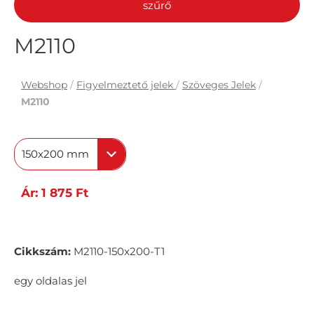
szűrő
M2110
Webshop
/
Figyelmeztető jelek
/
Szöveges Jelek
/
M2110
150x200 mm
Ár: 1 875 Ft
Cikkszám:
M2110-150x200-T1
egy oldalas jel