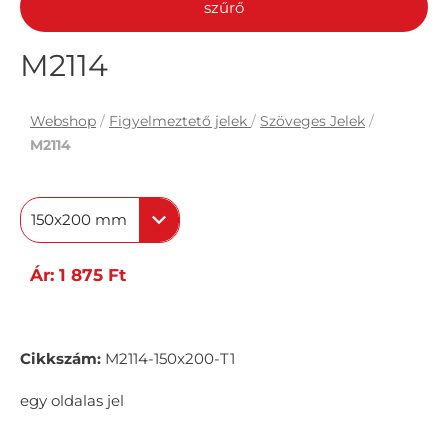
szűrő
M2114
Webshop
/
Figyelmeztető jelek
/
Szöveges Jelek
/
M2114
150x200 mm
Ár: 1 875 Ft
Cikkszám:
M2114-150x200-T1
egy oldalas jel