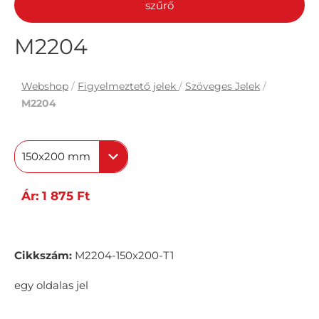
szűrő
M2204
Webshop
/
Figyelmeztető jelek
/
Szöveges Jelek
/
M2204
150x200 mm
Ár: 1 875 Ft
Cikkszám:
M2204-150x200-T1
egy oldalas jel