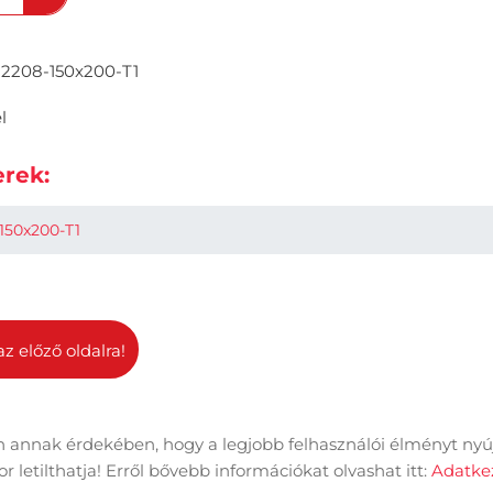
2208-150x200-T1
l
rek:
150x200-T1
az előző oldalra!
 annak érdekében, hogy a legjobb felhasználói élményt nyú
dal információk
Adatkezelési tájékoztató
Impresszum
 letilthatja! Erről bővebb információkat olvashat itt:
Adatkez