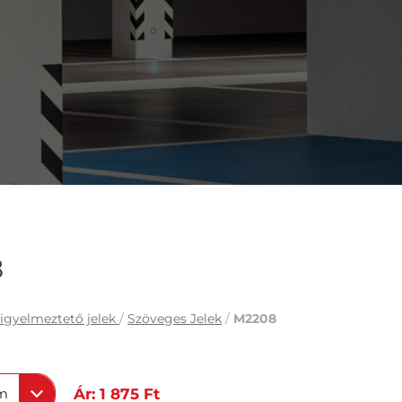
8
igyelmeztető jelek
/
Szöveges Jelek
/
M2208
m
Ár: 1 875 Ft