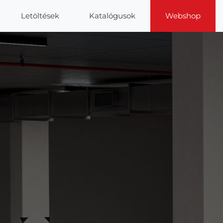
Letöltések
Katalógusok
Webshop