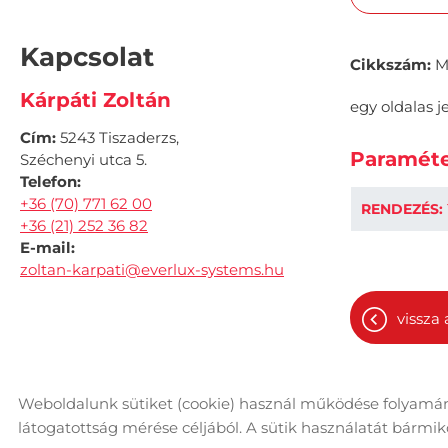
Kapcsolat
Cikkszám:
M
Kárpáti Zoltán
egy oldalas je
Cím:
5243 Tiszaderzs,
Paraméte
Széchenyi utca 5.
Telefon:
+36 (70) 771 62 00
RENDEZÉS:
+36 (21) 252 36 82
E-mail:
zoltan-karpati@everlux-systems.hu
vissza 
Weboldalunk sütiket (cookie) használ működése folyamán
© 2026 - Minden jog fenntartva
Ol
látogatottság mérése céljából. A sütik használatát bármikor