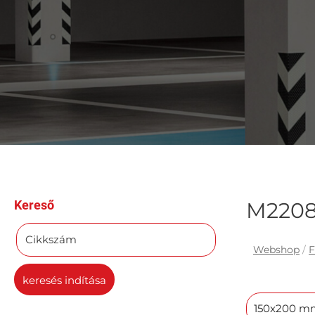
Kereső
M220
Cikkszám
Webshop
/
F
keresés indítása
150x200 m