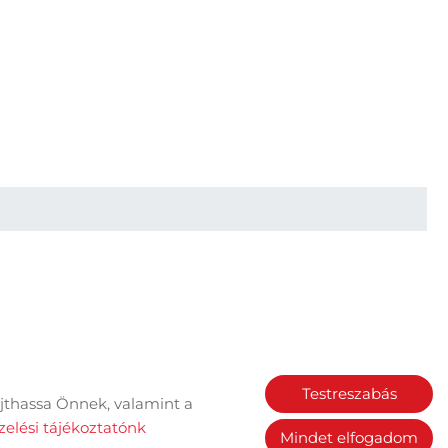
Testreszabás
jthassa Önnek, valamint a
Sütik kezelése
elési tájékoztatónk
Mindet elfogadom