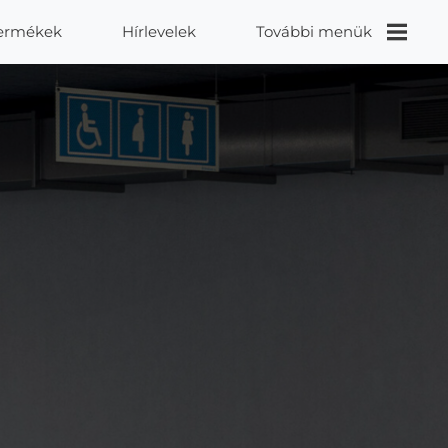
ermékek
Hírlevelek
További menük
Videók
Proidea
Kapcsolat