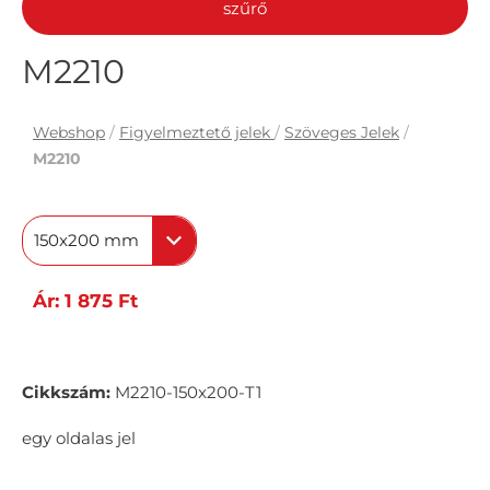
szűrő
M2210
Webshop
/
Figyelmeztető jelek
/
Szöveges Jelek
/
M2210
150x200 mm
Ár: 1 875 Ft
Cikkszám:
M2210-150x200-T1
egy oldalas jel