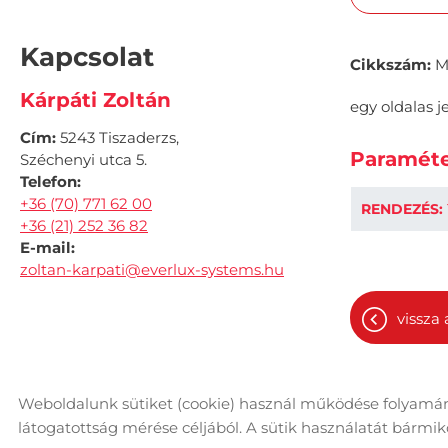
Kapcsolat
Cikkszám:
M
Kárpáti Zoltán
egy oldalas je
Cím:
5243 Tiszaderzs,
Paraméte
Széchenyi utca 5.
Telefon:
+36 (70) 771 62 00
RENDEZÉS:
+36 (21) 252 36 82
E-mail:
zoltan-karpati@everlux-systems.hu
vissza 
Weboldalunk sütiket (cookie) használ működése folyamán
© 2026 - Minden jog fenntartva
Ol
látogatottság mérése céljából. A sütik használatát bármikor