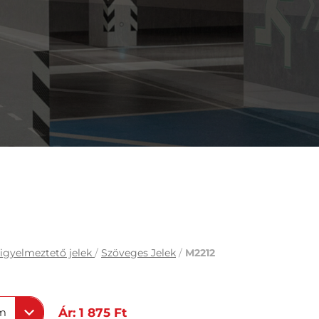
igyelmeztető jelek
/
Szöveges Jelek
/
M2212
m
Ár: 1 875 Ft