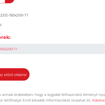
2212-150x200-T1
l
rek:
150x200-T1
az előző oldalra!
 annak érdekében, hogy a legjobb felhasználói élményt nyú
dal információk
Adatkezelési tájékoztató
Impresszum
 letilthatja! Erről bővebb információkat olvashat itt:
Adatkez