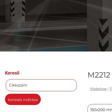
Kereső
M2212
Cikkszám
Webshop
/
F
keresés indítása
150x200 m