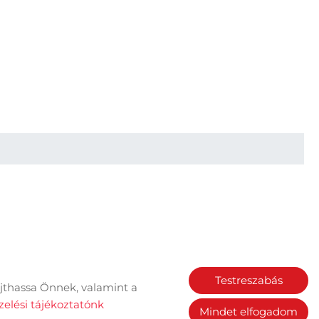
Testreszabás
jthassa Önnek, valamint a
Sütik kezelése
elési tájékoztatónk
Mindet elfogadom