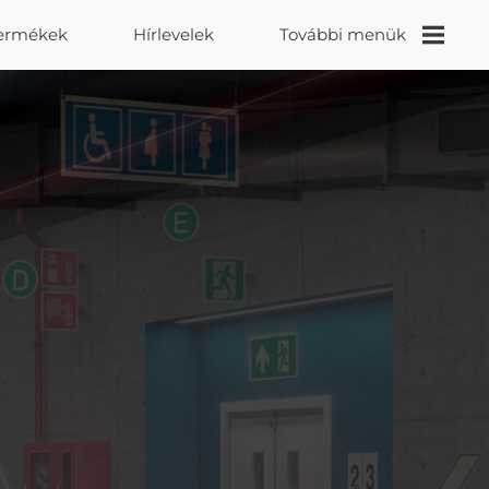
ermékek
Hírlevelek
További menük
Videók
Proidea
Kapcsolat