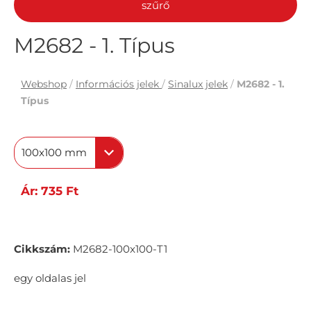
szűrő
M2682 - 1. Típus
Webshop
/
Információs jelek
/
Sinalux jelek
/
M2682 - 1.
Típus
100x100 mm
Ár: 735 Ft
Cikkszám:
M2682-100x100-T1
egy oldalas jel