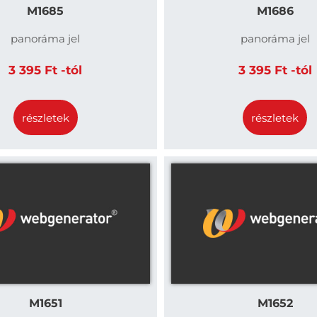
M1685
M1686
panoráma jel
panoráma jel
3 395 Ft -tól
3 395 Ft -tól
részletek
részletek
M1651
M1652