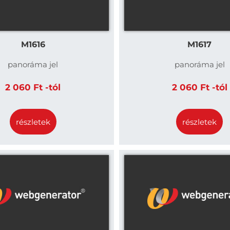
M1616
M1617
panoráma jel
panoráma jel
2 060 Ft -tól
2 060 Ft -tól
részletek
részletek