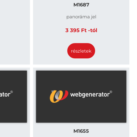
M1687
panoráma jel
3 395 Ft -tól
részletek
M1655