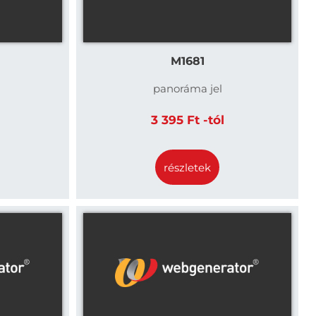
M1681
panoráma jel
3 395 Ft -tól
részletek