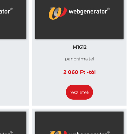
M1612
panoráma jel
2 060 Ft -tól
részletek