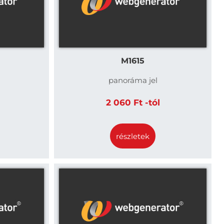
M1615
panoráma jel
2 060 Ft -tól
részletek