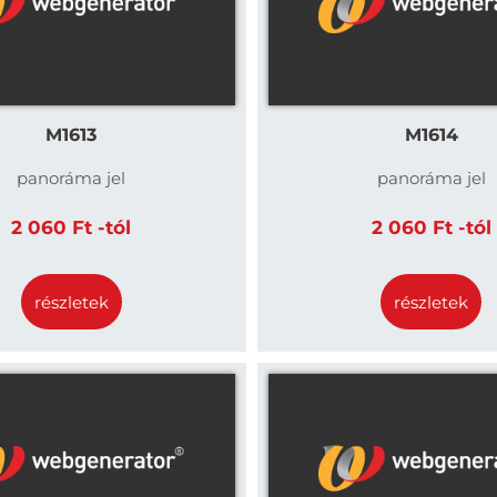
M1613
M1614
panoráma jel
panoráma jel
2 060 Ft -tól
2 060 Ft -tól
részletek
részletek