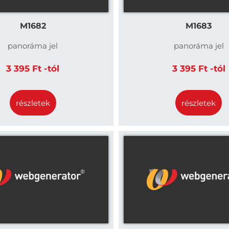
M1682
M1683
panoráma jel
panoráma jel
3 395 Ft -tól
3 395 Ft -tól
részletek
részletek