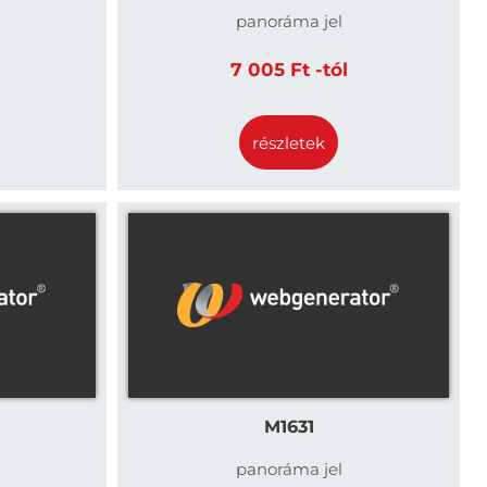
panoráma jel
7 005 Ft -tól
részletek
M1631
panoráma jel