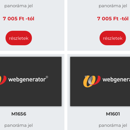
panoráma jel
panoráma jel
7 005 Ft -tól
7 005 Ft -tól
részletek
részletek
M1656
M1601
panoráma jel
panoráma jel