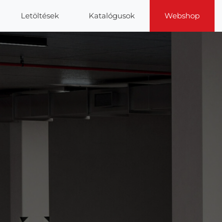
Letöltések
Katalógusok
Webshop