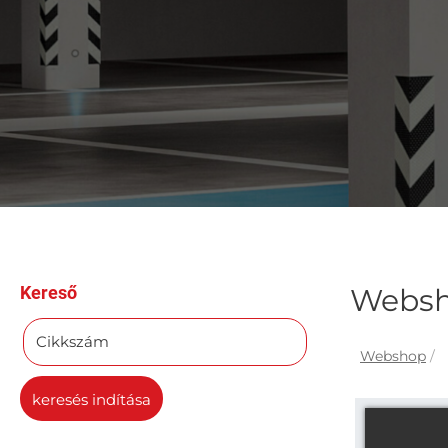
Kereső
Webs
Cikkszám
Webshop
/
keresés indítása