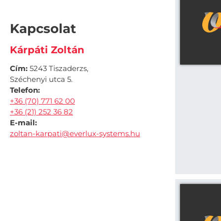
Kapcsolat
Kárpáti Zoltán
Cím:
5243 Tiszaderzs,
Széchenyi utca 5.
Telefon:
+36 (70) 771 62 00
+36 (21) 252 36 82
E-mail:
zoltan-karpati@everlux-systems.hu