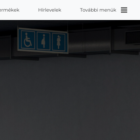
ermékek
Hírlevelek
További menük
Videók
Proidea
Kapcsolat