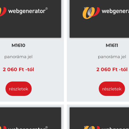
M1610
M1611
panoráma jel
panoráma jel
2 060 Ft -tól
2 060 Ft -tól
részletek
részletek