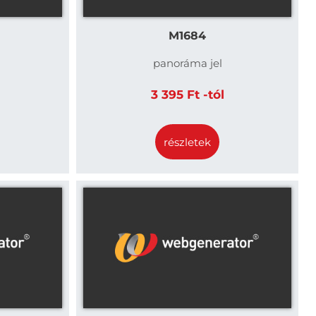
M1684
panoráma jel
3 395 Ft -tól
részletek