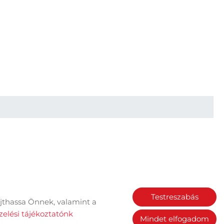
Testreszabás
jthassa Önnek, valamint a
Sütik kezelése
elési tájékoztatónk
Mindet elfogadom