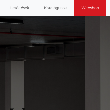
Letöltések
Katalógusok
Webshop