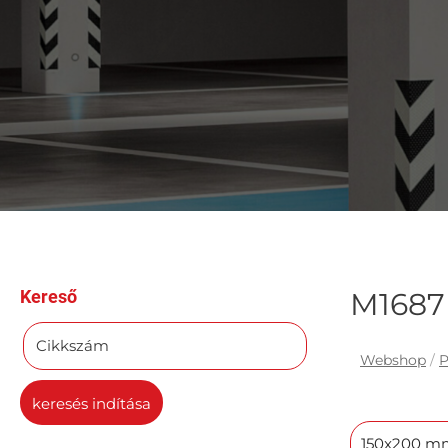
Kereső
M1687
Cikkszám
Webshop
/
P
keresés indítása
150x200 m