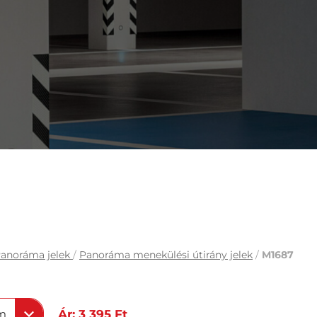
anoráma jelek
/
Panoráma menekülési útirány jelek
/
M1687
m
Ár: 3 395 Ft