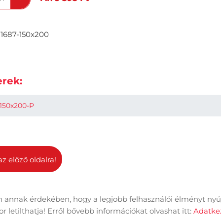
1687-150x200
rek:
150x200-P
az előző oldalra!
 annak érdekében, hogy a legjobb felhasználói élményt nyú
dal információk
Adatkezelési tájékoztató
Impresszum
 letilthatja! Erről bővebb információkat olvashat itt:
Adatkez