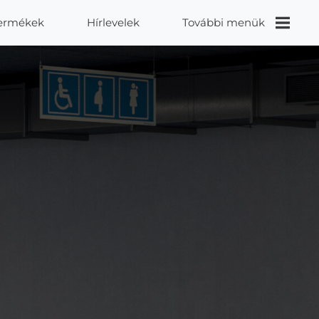
ermékek
Hírlevelek
További menük
Videók
Proidea
Kapcsolat