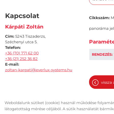
Kapcsolat
Cikkszám:
M
Kárpáti Zoltán
panoráma jel
Cím:
5243 Tiszaderzs,
Paraméte
Széchenyi utca 5.
Telefon:
+36 (70) 771 62 00
RENDEZÉS:
+36 (21) 252 36 82
E-mail:
zoltan-karpati@everlux-systems.hu
vissza 
Weboldalunk sütiket (cookie) használ működése folyamán
© 2026 - Minden jog fenntartva
Ol
látogatottság mérése céljából. A sütik használatát bármikor