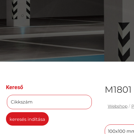
Kereső
M1801
Cikkszám
Webshop
/
P
keresés indítása
100x100 m