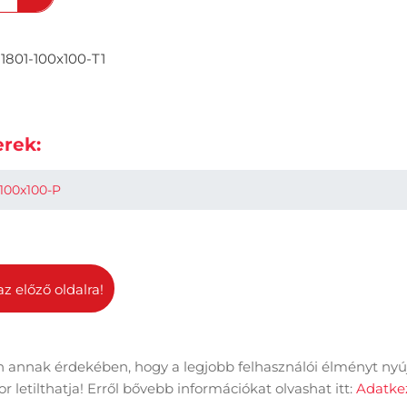
1801-100x100-T1
rek:
100x100-P
az előző oldalra!
 annak érdekében, hogy a legjobb felhasználói élményt nyú
dal információk
Adatkezelési tájékoztató
Impresszum
 letilthatja! Erről bővebb információkat olvashat itt:
Adatkez