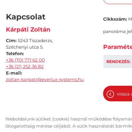
Kapcsolat
Cikkszám:
M
Kárpáti Zoltán
panoráma jel
Cím:
5243 Tiszaderzs,
Paraméte
Széchenyi utca 5.
Telefon:
+36 (70) 771 62 00
RENDEZÉS:
+36 (21) 252 36 82
E-mail:
zoltan-karpati@everlux-systems.hu
vissza 
Weboldalunk sütiket (cookie) használ működése folyamán
© 2026 - Minden jog fenntartva
Ol
látogatottság mérése céljából. A sütik használatát bármikor