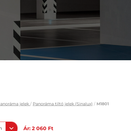
anoráma jelek
/
Panoráma tiltó jelek (Sinalux)
/
M1801
m
Ár: 2 060 Ft