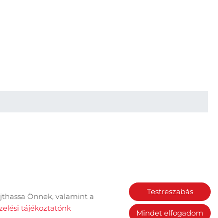
Testreszabás
jthassa Önnek, valamint a
Sütik kezelése
elési tájékoztatónk
Mindet elfogadom