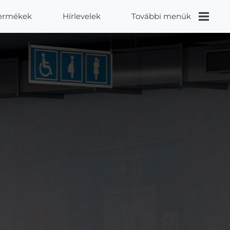
ermékek
Hírlevelek
További menük
Videók
Proidea
Kapcsolat