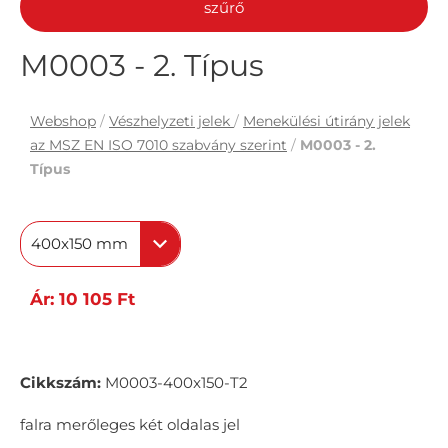
szűrő
M0003 - 2. Típus
Webshop
/
Vészhelyzeti jelek
/
Menekülési útirány jelek
az MSZ EN ISO 7010 szabvány szerint
/
M0003 - 2.
Típus
400x150 mm
Ár: 10 105 Ft
Cikkszám:
M0003-400x150-T2
falra merőleges két oldalas jel