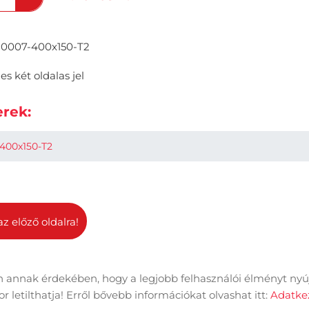
0007-400x150-T2
es két oldalas jel
rek:
400x150-T2
az előző oldalra!
 annak érdekében, hogy a legjobb felhasználói élményt nyú
dal információk
Adatkezelési tájékoztató
Impresszum
 letilthatja! Erről bővebb információkat olvashat itt:
Adatkez