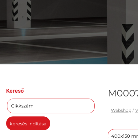
Kereső
M0007 
Cikkszám
Webshop
/
V
keresés indítása
400x150 