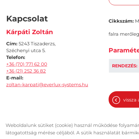
Kapcsolat
Cikkszám:
M
Kárpáti Zoltán
falra merőleg
Cím:
5243 Tiszaderzs,
Paraméte
Széchenyi utca 5.
Telefon:
+36 (70) 771 62 00
RENDEZÉS:
+36 (21) 252 36 82
E-mail:
zoltan-karpati@everlux-systems.hu
vissza 
Weboldalunk sütiket (cookie) használ működése folyamán
© 2026 - Minden jog fenntartva
Ol
látogatottság mérése céljából. A sütik használatát bármikor