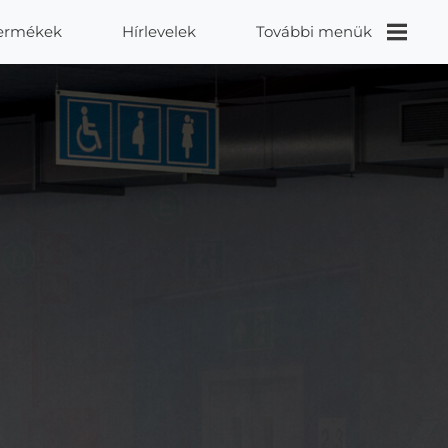
ermékek
Hírlevelek
További menük
Videók
Proidea
Kapcsolat