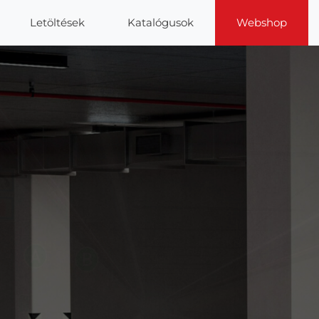
Letöltések
Katalógusok
Webshop