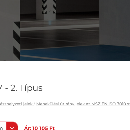
- 2. Típus
észhelyzeti jelek
/
Menekülési útirány jelek az MSZ EN ISO 7010 s
mm
Ár: 10 105 Ft