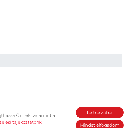
Testreszabás
jthassa Önnek, valamint a
Sütik kezelése
elési tájékoztatónk
Mindet elfogadom