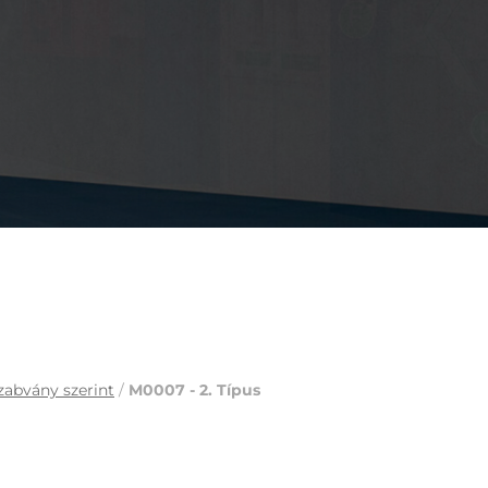
zabvány szerint
/
M0007 - 2. Típus