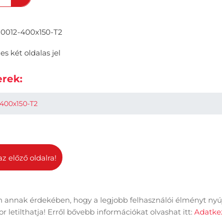
0012-400x150-T2
es két oldalas jel
rek:
400x150-T2
az előző oldalra!
 annak érdekében, hogy a legjobb felhasználói élményt nyú
dal információk
Adatkezelési tájékoztató
Impresszum
 letilthatja! Erről bővebb információkat olvashat itt:
Adatkez