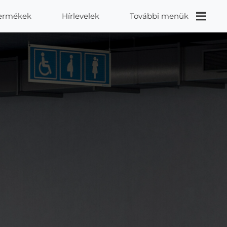
ermékek
Hírlevelek
További menük
Videók
Proidea
Kapcsolat