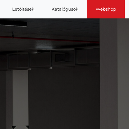
Letöltések
Katalógusok
Webshop