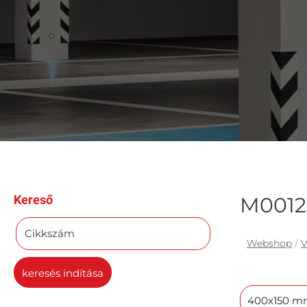
Kereső
M0012 
Cikkszám
Webshop
/
V
keresés indítása
400x150 