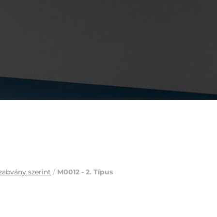
zabvány szerint
/
M0012 - 2. Típus