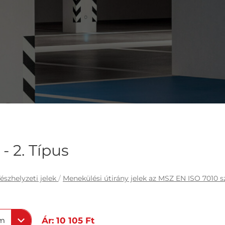
- 2. Típus
észhelyzeti jelek
/
Menekülési útirány jelek az MSZ EN ISO 7010 s
mm
Ár: 10 105 Ft