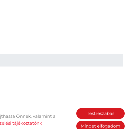
Testreszabás
jthassa Önnek, valamint a
Sütik kezelése
elési tájékoztatónk
Mindet elfogadom