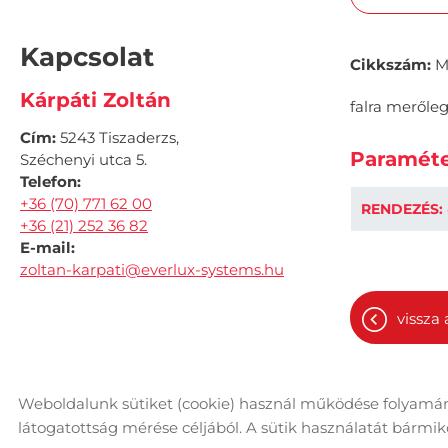
Kapcsolat
Cikkszám:
M
Kárpáti Zoltán
falra merőleg
Cím:
5243 Tiszaderzs,
Paraméte
Széchenyi utca 5.
Telefon:
+36 (70) 771 62 00
RENDEZÉS:
+36 (21) 252 36 82
E-mail:
zoltan-karpati@everlux-systems.hu
vissza 
Weboldalunk sütiket (cookie) használ működése folyamán
© 2026 - Minden jog fenntartva
Ol
látogatottság mérése céljából. A sütik használatát bármikor