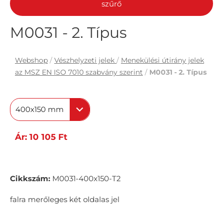
szűrő
M0031 - 2. Típus
Webshop
/
Vészhelyzeti jelek
/
Menekülési útirány jelek
az MSZ EN ISO 7010 szabvány szerint
/
M0031 - 2. Típus
400x150 mm
Ár: 10 105 Ft
Cikkszám:
M0031-400x150-T2
falra merőleges két oldalas jel