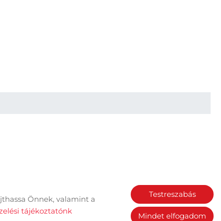
Testreszabás
jthassa Önnek, valamint a
Sütik kezelése
elési tájékoztatónk
Mindet elfogadom