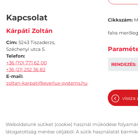
Kapcsolat
Cikkszám:
M
Kárpáti Zoltán
falra merőleg
Cím:
5243 Tiszaderzs,
Paraméte
Széchenyi utca 5.
Telefon:
+36 (70) 771 62 00
RENDEZÉS:
+36 (21) 252 36 82
E-mail:
zoltan-karpati@everlux-systems.hu
vissza 
Weboldalunk sütiket (cookie) használ működése folyamán
© 2026 - Minden jog fenntartva
Ol
látogatottság mérése céljából. A sütik használatát bármikor