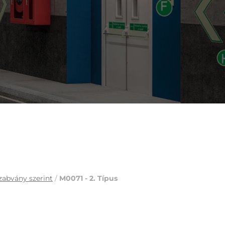
zabvány szerint
/
M0071 - 2. Típus