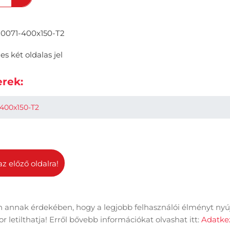
0071-400x150-T2
es két oldalas jel
rek:
400x150-T2
az előző oldalra!
 annak érdekében, hogy a legjobb felhasználói élményt nyú
dal információk
Adatkezelési tájékoztató
Impresszum
 letilthatja! Erről bővebb információkat olvashat itt:
Adatkez