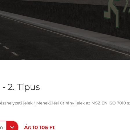
- 2. Típus
észhelyzeti jelek
/
Menekülési útirány jelek az MSZ EN ISO 7010 s
mm
Ár: 10 105 Ft