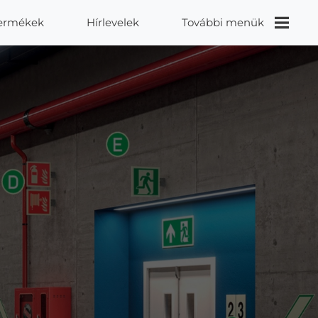
ermékek
Hírlevelek
További menük
Videók
Proidea
Kapcsolat