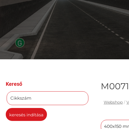
Kereső
M0071 
Cikkszám
Webshop
/
V
keresés indítása
400x150 