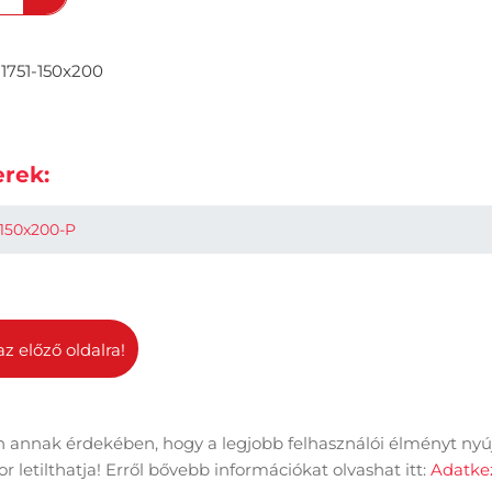
1751-150x200
rek:
150x200-P
az előző oldalra!
 annak érdekében, hogy a legjobb felhasználói élményt nyú
dal információk
Adatkezelési tájékoztató
Impresszum
 letilthatja! Erről bővebb információkat olvashat itt:
Adatkez