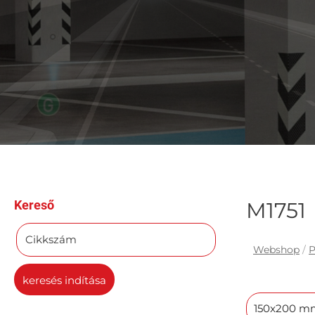
Kereső
M1751
Cikkszám
Webshop
/
P
keresés indítása
150x200 m