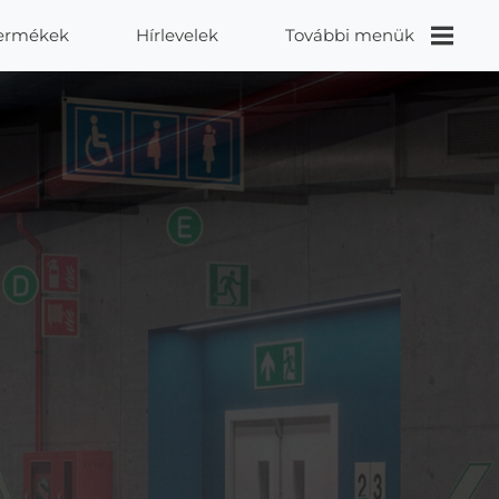
ermékek
Hírlevelek
További menük
Videók
Proidea
Kapcsolat