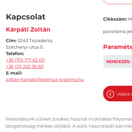
Kapcsolat
Cikkszám:
M
Kárpáti Zoltán
panoráma jel
Cím:
5243 Tiszaderzs,
Paraméte
Széchenyi utca 5.
Telefon:
+36 (70) 771 62 00
RENDEZÉS:
+36 (21) 252 36 82
E-mail:
zoltan-karpati@everlux-systems.hu
vissza 
Weboldalunk sütiket (cookie) használ működése folyamán
© 2026 - Minden jog fenntartva
Ol
látogatottság mérése céljából. A sütik használatát bármikor