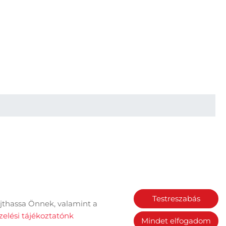
Testreszabás
jthassa Önnek, valamint a
Sütik kezelése
elési tájékoztatónk
Mindet elfogadom