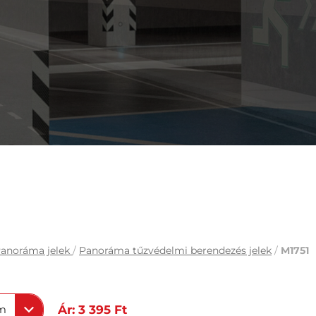
anoráma jelek
/
Panoráma tűzvédelmi berendezés jelek
/
M1751
m
Ár: 3 395 Ft