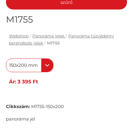
szűrő
M1755
Webshop
/
Panoráma jelek
/
Panoráma tűzvédelmi
berendezés jelek
/
M1755
150x200 mm
Ár: 3 395 Ft
Cikkszám:
M1755-150x200
panoráma jel