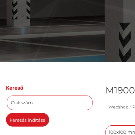
Kereső
M1900
Cikkszám
Webshop
/
P
keresés indítása
100x100 m