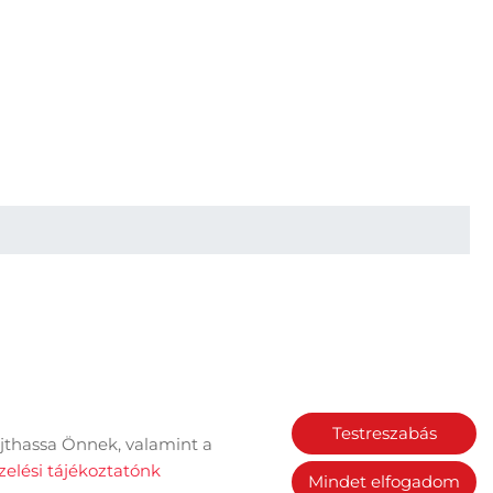
Testreszabás
jthassa Önnek, valamint a
Sütik kezelése
elési tájékoztatónk
Mindet elfogadom