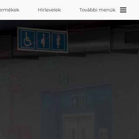
ermékek
Hírlevelek
További menük
Videók
Proidea
Kapcsolat