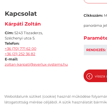
Kapcsolat
Cikkszám:
M
Kárpáti Zoltán
panoráma jel
Cím:
5243 Tiszaderzs,
Paraméte
Széchenyi utca 5.
Telefon:
+36 (70) 771 62 00
RENDEZÉS:
+36 (21) 252 36 82
E-mail:
zoltan-karpati@everlux-systems.hu
vissza 
Weboldalunk sütiket (cookie) használ működése folyamán
© 2026 - Minden jog fenntartva
Ol
látogatottság mérése céljából. A sütik használatát bármikor