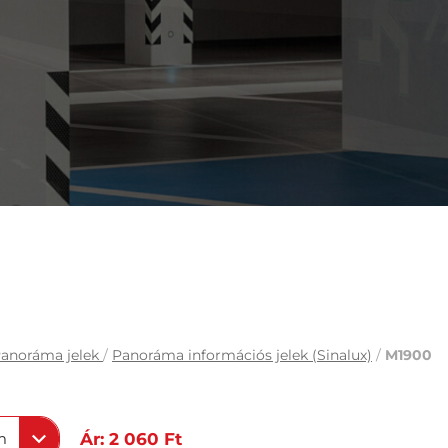
anoráma jelek
/
Panoráma információs jelek (Sinalux)
/
M1900
m
Ár: 2 060 Ft