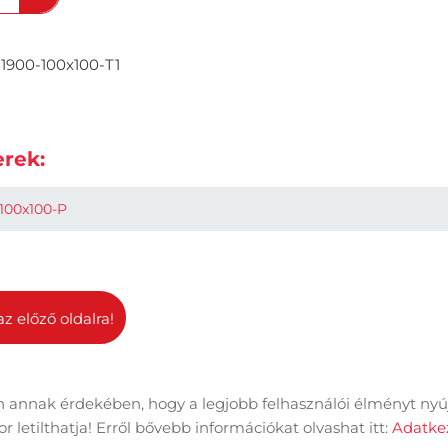
1900-100x100-T1
rek:
100x100-P
az előző oldalra!
 annak érdekében, hogy a legjobb felhasználói élményt nyú
dal információk
Adatkezelési tájékoztató
Impresszum
 letilthatja! Erről bővebb információkat olvashat itt:
Adatkez