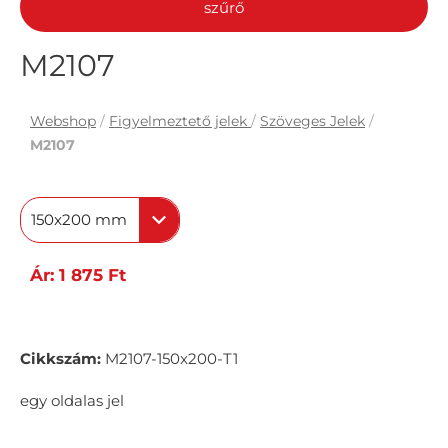
szűrő
M2107
Webshop
/
Figyelmeztető jelek
/
Szöveges Jelek
/
M2107
150x200 mm
Ár: 1 875 Ft
Cikkszám:
M2107-150x200-T1
egy oldalas jel