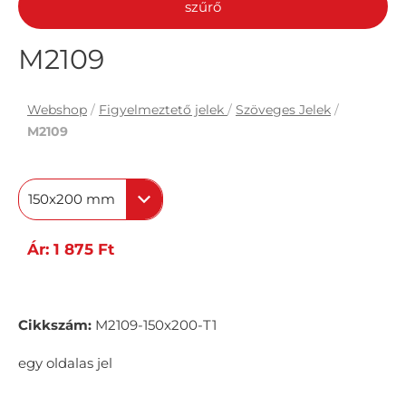
szűrő
M2109
Webshop
/
Figyelmeztető jelek
/
Szöveges Jelek
/
M2109
150x200 mm
Ár: 1 875 Ft
Cikkszám:
M2109-150x200-T1
egy oldalas jel