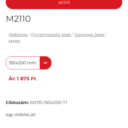
szűrő
M2110
Webshop
/
Figyelmeztető jelek
/
Szöveges Jelek
/
M2110
150x200 mm
Ár: 1 875 Ft
Cikkszám:
M2110-150x200-T1
egy oldalas jel