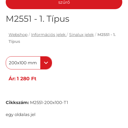
szűrő
M2551 - 1. Típus
Webshop
/
Információs jelek
/
Sinalux jelek
/
M2551 - 1.
Típus
200x100 mm
Ár: 1 280 Ft
Cikkszám:
M2551-200x100-T1
egy oldalas jel