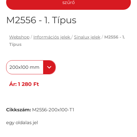
szűrő
M2556 - 1. Típus
Webshop
/
Információs jelek
/
Sinalux jelek
/
M2556 - 1.
Típus
200x100 mm
Ár: 1 280 Ft
Cikkszám:
M2556-200x100-T1
egy oldalas jel