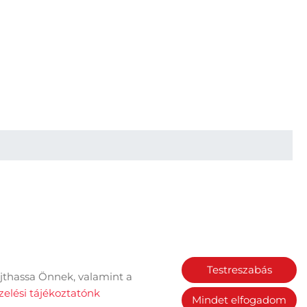
Testreszabás
jthassa Önnek, valamint a
Sütik kezelése
elési tájékoztatónk
Mindet elfogadom