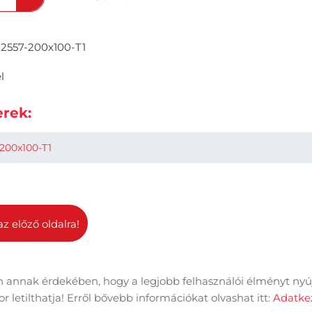
2557-200x100-T1
l
rek:
200x100-T1
az előző oldalra!
 annak érdekében, hogy a legjobb felhasználói élményt nyú
dal információk
Adatkezelési tájékoztató
Impresszum
 letilthatja! Erről bővebb információkat olvashat itt:
Adatkez