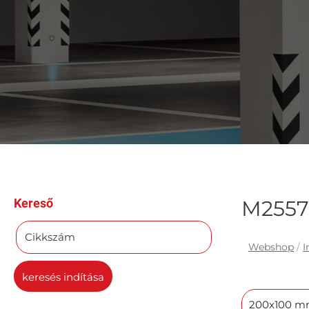
Kereső
M2557 
Cikkszám
Webshop
/
I
keresés indítása
200x100 