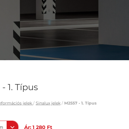
- 1. Típus
nformációs jelek
/
Sinalux jelek
/
M2557 - 1. Típus
mm
Ár: 1 280 Ft