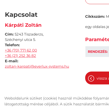
Kapcsolat
Cikkszám:
M
Kárpáti Zoltán
egy oldalas je
Cím:
5243 Tiszaderzs,
Paraméte
Széchenyi utca 5.
Telefon:
+36 (70) 771 62 00
RENDEZÉS:
+36 (21) 252 36 82
E-mail:
zoltan-karpati@everlux-systems.hu
vissza 
Weboldalunk sütiket (cookie) használ működése folyamán
© 2026 - Minden jog fenntartva
Ol
látogatottság mérése céljából. A sütik használatát bármikor