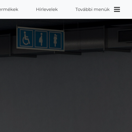
ermékek
Hírlevelek
További menük
Videók
Proidea
Kapcsolat