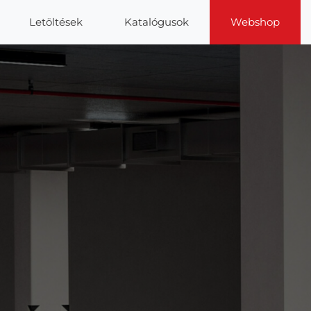
Letöltések
Katalógusok
Webshop