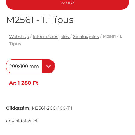
szűrő
M2561 - 1. Típus
Webshop
/
Információs jelek
/
Sinalux jelek
/
M2561 - 1.
Típus
200x100 mm
Ár: 1 280 Ft
Cikkszám:
M2561-200x100-T1
egy oldalas jel