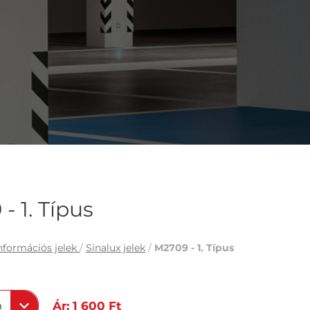
- 1. Típus
nformációs jelek
/
Sinalux jelek
/
M2709 - 1. Típus
m
Ár: 1 600 Ft