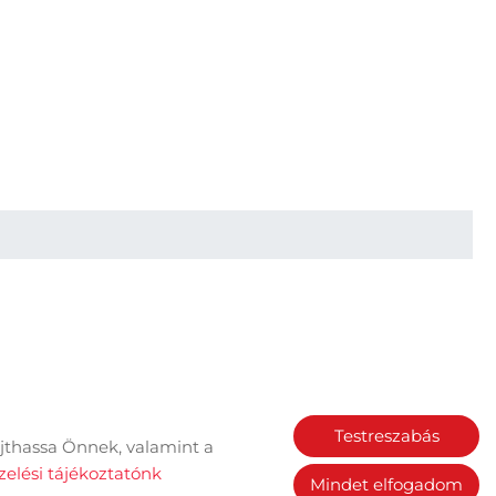
Testreszabás
jthassa Önnek, valamint a
Sütik kezelése
elési tájékoztatónk
Mindet elfogadom