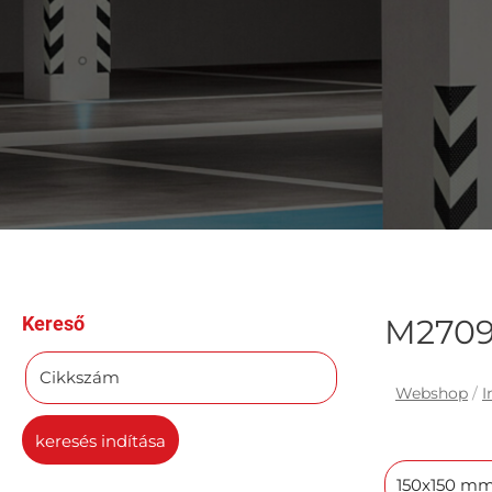
Kereső
M2709 
Cikkszám
Webshop
/
I
keresés indítása
150x150 m