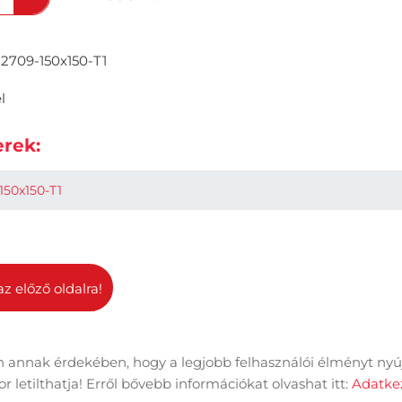
2709-150x150-T1
l
rek:
150x150-T1
az előző oldalra!
 annak érdekében, hogy a legjobb felhasználói élményt nyú
dal információk
Adatkezelési tájékoztató
Impresszum
 letilthatja! Erről bővebb információkat olvashat itt:
Adatkez