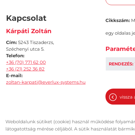
Kapcsolat
Cikkszám:
M
Kárpáti Zoltán
egy oldalas je
Cím:
5243 Tiszaderzs,
Paraméte
Széchenyi utca 5.
Telefon:
+36 (70) 771 62 00
RENDEZÉS:
+36 (21) 252 36 82
E-mail:
zoltan-karpati@everlux-systems.hu
vissza 
Weboldalunk sütiket (cookie) használ működése folyamán
© 2026 - Minden jog fenntartva
Ol
látogatottság mérése céljából. A sütik használatát bármikor