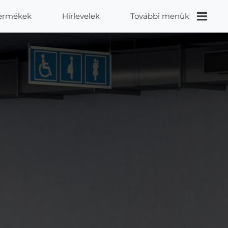
ermékek
Hírlevelek
További menük
Videók
Proidea
Kapcsolat