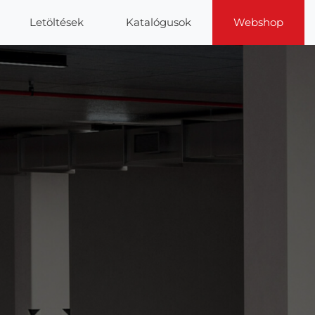
Letöltések
Katalógusok
Webshop