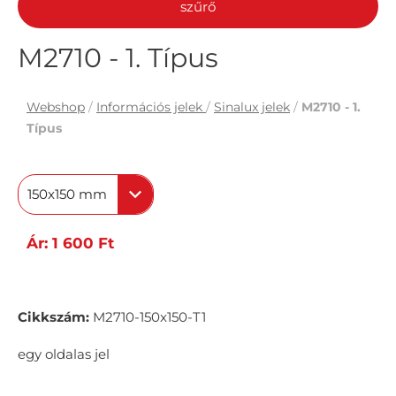
szűrő
M2710 - 1. Típus
Webshop
/
Információs jelek
/
Sinalux jelek
/
M2710 - 1.
Típus
150x150 mm
Ár: 1 600 Ft
Cikkszám:
M2710-150x150-T1
egy oldalas jel