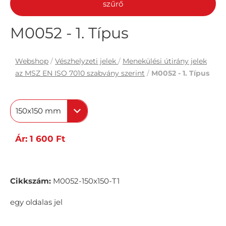
szűrő
M0052 - 1. Típus
Webshop
/
Vészhelyzeti jelek
/
Menekülési útirány jelek
az MSZ EN ISO 7010 szabvány szerint
/
M0052 - 1. Típus
150x150 mm
Ár: 1 600 Ft
Cikkszám:
M0052-150x150-T1
egy oldalas jel