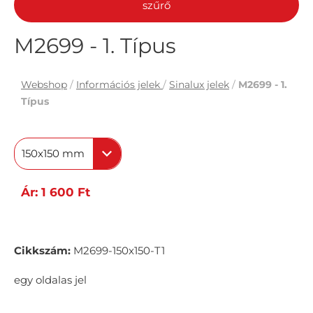
szűrő
M2699 - 1. Típus
Webshop
/
Információs jelek
/
Sinalux jelek
/
M2699 - 1.
Típus
150x150 mm
Ár: 1 600 Ft
Cikkszám:
M2699-150x150-T1
egy oldalas jel