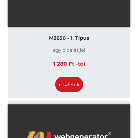
M2656 - 1. Típus
egy oldalas jel
1 280 Ft -tól
részletek