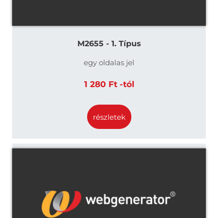
M2655 - 1. Típus
egy oldalas jel
1 280 Ft -tól
részletek