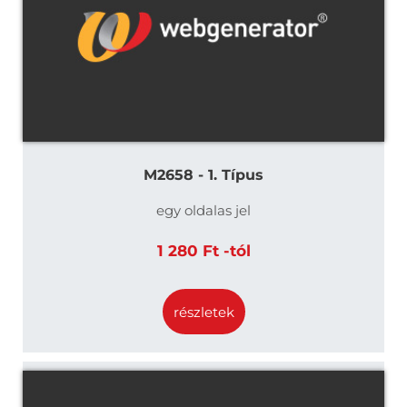
M2658 - 1. Típus
egy oldalas jel
1 280 Ft -tól
részletek