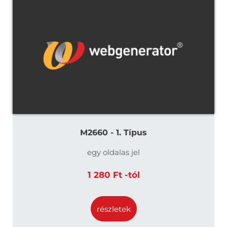
M2660 - 1. Típus
egy oldalas jel
1 280 Ft -tól
részletek