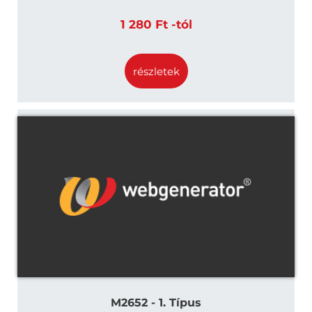
1 280 Ft -tól
részletek
M2652 - 1. Típus