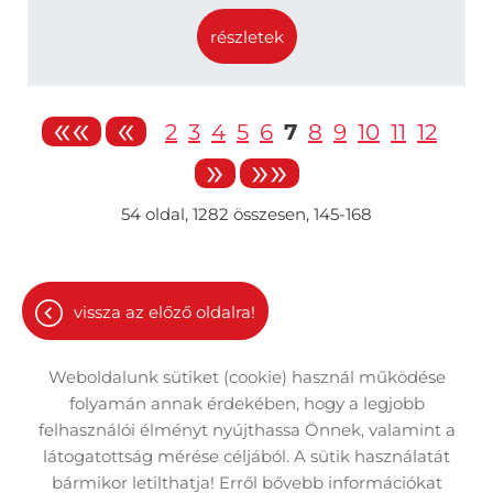
részletek
««
«
2
3
4
5
6
7
8
9
10
11
12
»
»»
54
oldal,
1282
összesen,
145-168
vissza az előző oldalra!
Weboldalunk sütiket (cookie) használ működése
folyamán annak érdekében, hogy a legjobb
felhasználói élményt nyújthassa Önnek, valamint a
látogatottság mérése céljából. A sütik használatát
Oldal információk
Adatkezelési tájékoztató
bármikor letilthatja! Erről bővebb információkat