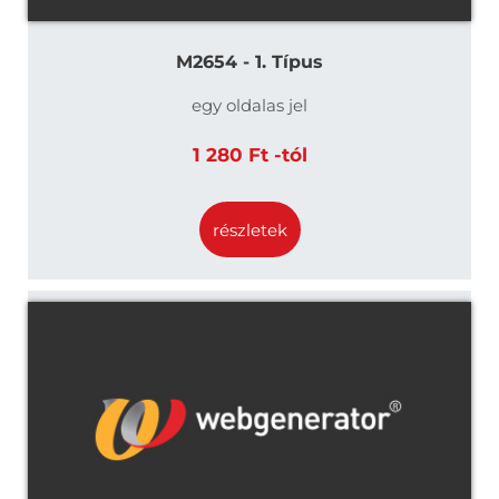
M2654 - 1. Típus
egy oldalas jel
1 280 Ft -tól
részletek