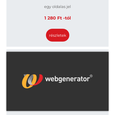
egy oldalas jel
1 280 Ft -tól
részletek