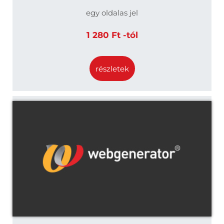
egy oldalas jel
1 280 Ft -tól
részletek