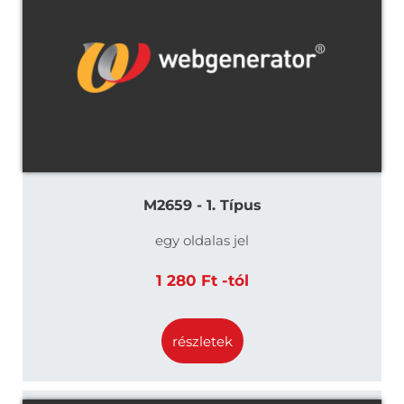
M2659 - 1. Típus
egy oldalas jel
1 280 Ft -tól
részletek