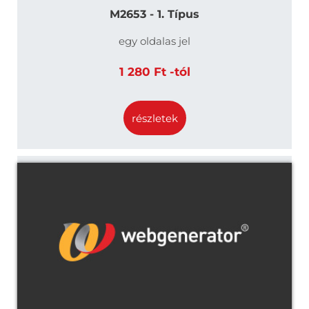
M2653 - 1. Típus
egy oldalas jel
1 280 Ft -tól
részletek