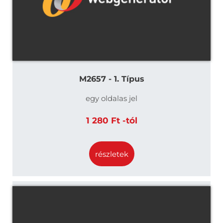
M2657 - 1. Típus
egy oldalas jel
1 280 Ft -tól
részletek