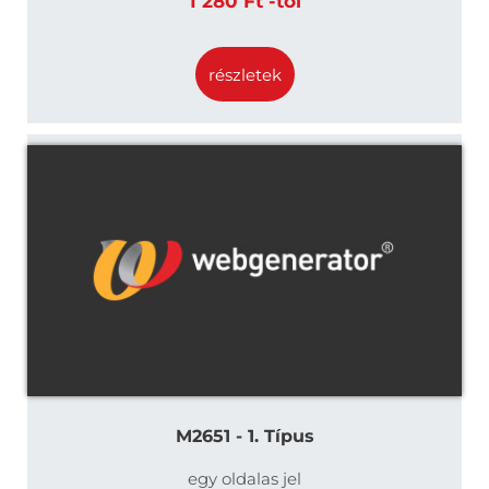
1 280 Ft -tól
részletek
M2651 - 1. Típus
egy oldalas jel