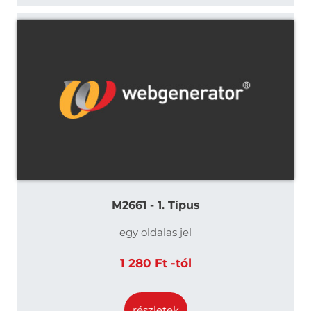
M2661 - 1. Típus
egy oldalas jel
1 280 Ft -tól
részletek