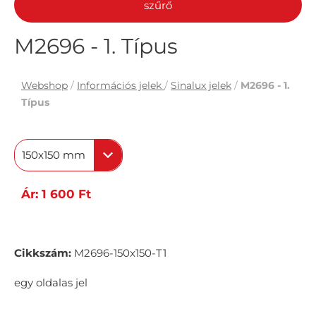
szűrő
M2696 - 1. Típus
Webshop
/
Információs jelek
/
Sinalux jelek
/
M2696 - 1.
Típus
150x150 mm
Ár: 1 600 Ft
Cikkszám:
M2696-150x150-T1
egy oldalas jel