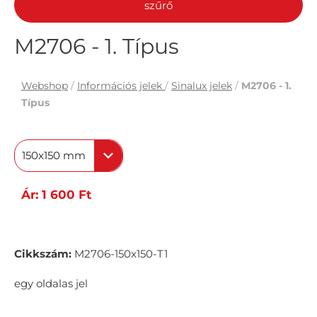
szűrő
M2706 - 1. Típus
Webshop
/
Információs jelek
/
Sinalux jelek
/
M2706 - 1.
Típus
150x150 mm
Ár: 1 600 Ft
Cikkszám:
M2706-150x150-T1
egy oldalas jel