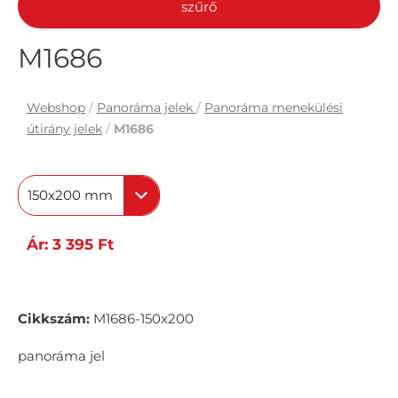
szűrő
M1686
Webshop
/
Panoráma jelek
/
Panoráma menekülési
útirány jelek
/
M1686
150x200 mm
Ár: 3 395 Ft
Cikkszám:
M1686-150x200
panoráma jel