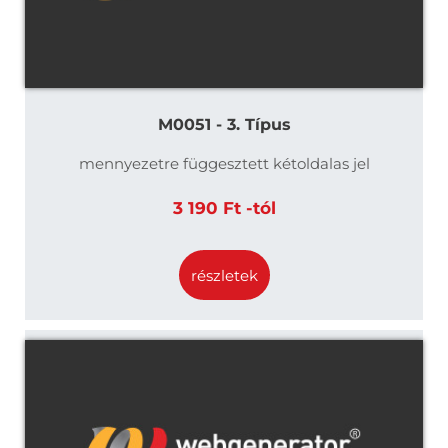
M0051 - 3. Típus
mennyezetre függesztett kétoldalas jel
3 190 Ft -tól
részletek