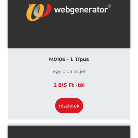
M0106 - 1. Típus
egy oldalas jel
2 815 Ft -tól
részletek