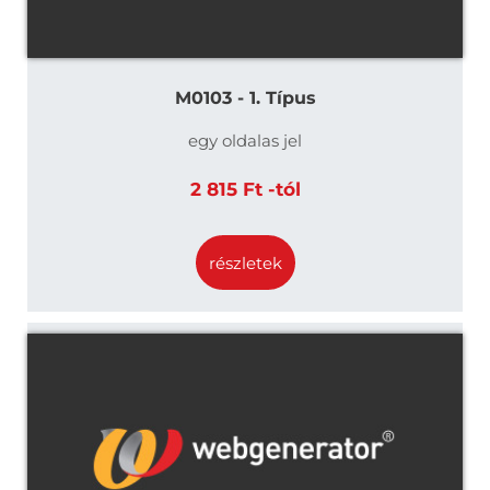
M0103 - 1. Típus
egy oldalas jel
2 815 Ft -tól
részletek