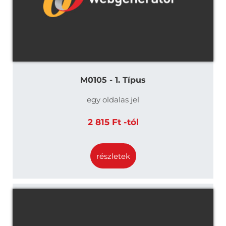
M0105 - 1. Típus
egy oldalas jel
2 815 Ft -tól
részletek