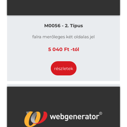
M0056 - 2. Típus
falra merőleges két oldalas jel
5 040 Ft -tól
részletek