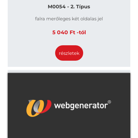
M0054 - 2. Típus
falra merőleges két oldalas jel
5 040 Ft -tól
részletek