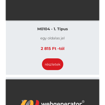
M0104 - 1. Típus
egy oldalas jel
2 815 Ft -tól
részletek