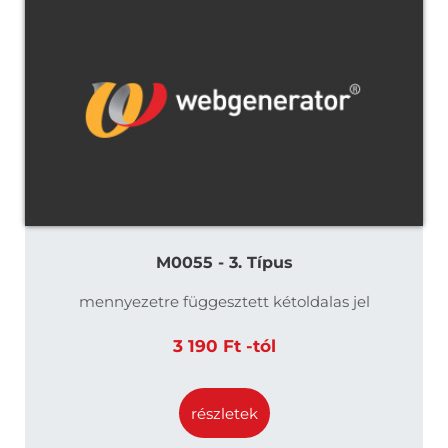
M0055 - 3. Típus
mennyezetre függesztett kétoldalas jel
3 190 Ft -tól
részletek