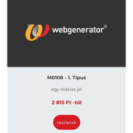
M0108 - 1. Típus
egy oldalas jel
2 815 Ft -tól
részletek