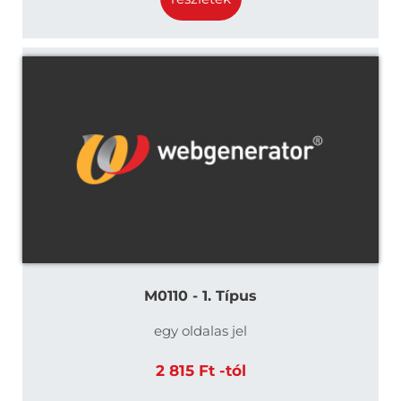
M0110 - 1. Típus
egy oldalas jel
2 815 Ft -tól