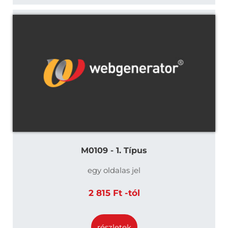
M0109 - 1. Típus
egy oldalas jel
2 815 Ft -tól
részletek