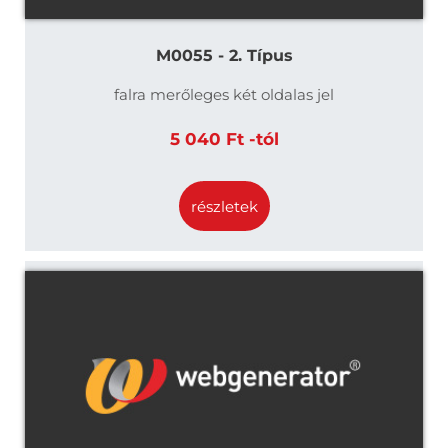
M0055 - 2. Típus
falra merőleges két oldalas jel
5 040 Ft -tól
részletek