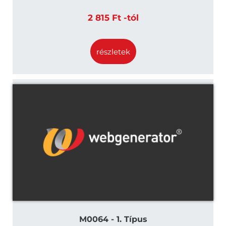
2 815 Ft -tól
részletek
M0064 - 1. Típus