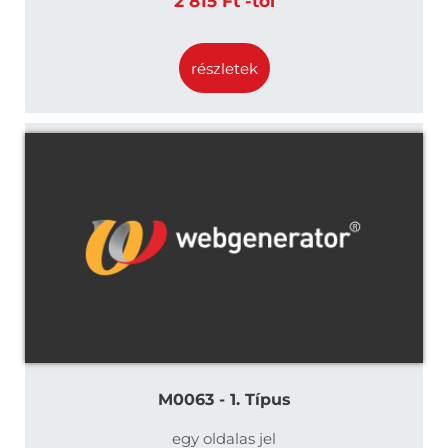
2 815 Ft -tól
részletek
M0063 - 1. Típus
egy oldalas jel