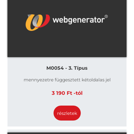
M0054 - 3. Típus
mennyezetre függesztett kétoldalas jel
3 190 Ft -tól
részletek