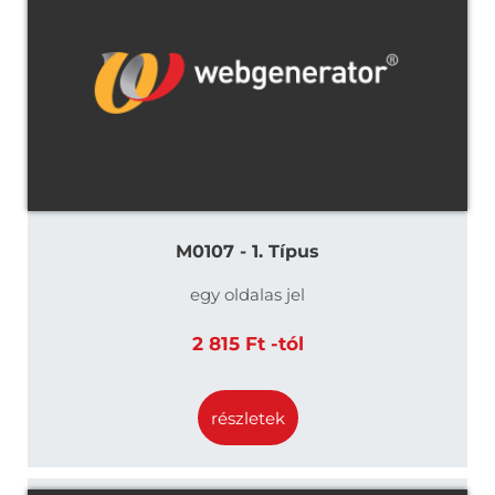
M0107 - 1. Típus
egy oldalas jel
2 815 Ft -tól
részletek