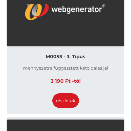
M0053 - 3. Típus
mennyezetre függesztett kétoldalas jel
3 190 Ft -tól
részletek