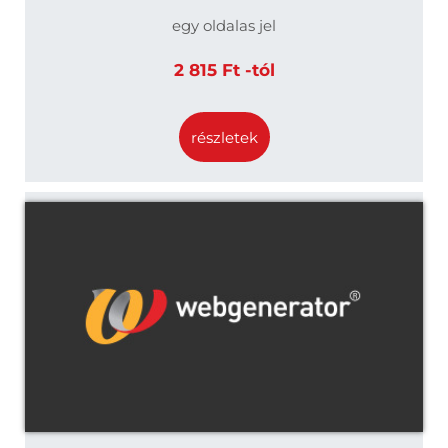
egy oldalas jel
2 815 Ft -tól
részletek