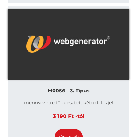
M0056 - 3. Típus
mennyezetre függesztett kétoldalas jel
3 190 Ft -tól
részletek