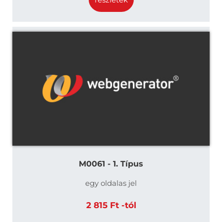
M0061 - 1. Típus
egy oldalas jel
2 815 Ft -tól