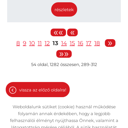
részletek
««
«
»
8
9
10
11
12
13
14
15
16
17
18
»»
54
oldal,
1282
összesen,
289-312
vissza az előző oldalra!
Weboldalunk sütiket (cookie) használ működése
folyamán annak érdekében, hogy a legjobb
felhasználói élményt nyújthassa Önnek, valamint a
látogatottság mérése céljából. A sütik használatát