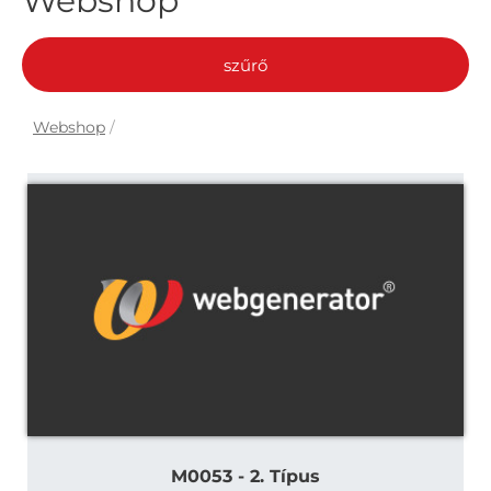
Webshop
szűrő
Webshop
/
M0053 - 2. Típus