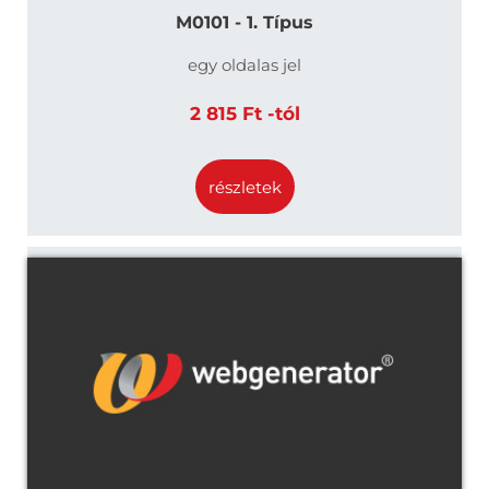
M0101 - 1. Típus
egy oldalas jel
2 815 Ft -tól
részletek