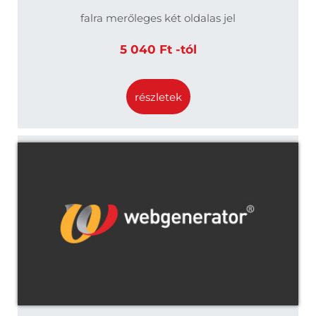
falra merőleges két oldalas jel
5 040 Ft -tól
részletek