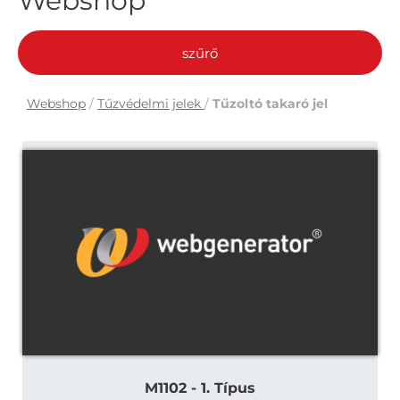
Webshop
szűrő
Webshop
/
Tűzvédelmi jelek
/
Tűzoltó takaró jel
M1102 - 1. Típus