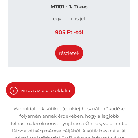
M1101 - 1. Típus
egy oldalas jel
905 Ft -tól
részletek
vissza az előző oldalra!
Weboldalunk sütiket (cookie) használ működése
folyamán annak érdekében, hogy a legjobb
felhasználói élményt nyújthassa Önnek, valamint a
látogatottság mérése céljából. A sütik használatát
Oldal információk
Adatkezelési tájékoztató