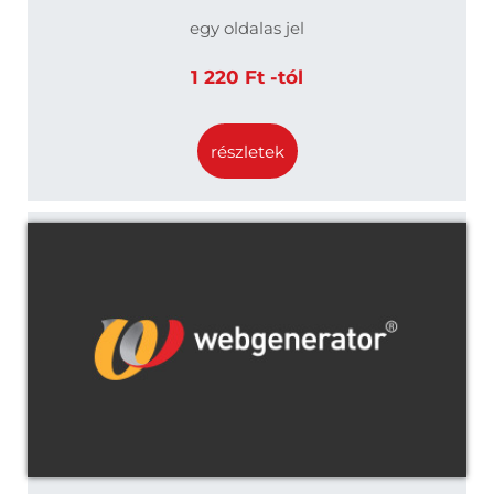
egy oldalas jel
1 220 Ft -tól
részletek