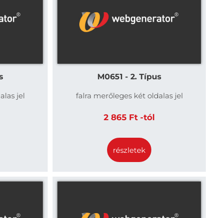
s
M0651 - 2. Típus
alas jel
falra merőleges két oldalas jel
2 865 Ft -tól
részletek