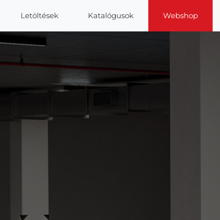
Letöltések
Katalógusok
Webshop