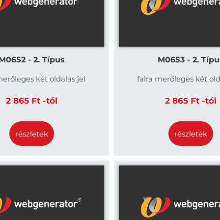
M0652 - 2. Típus
M0653 - 2. Típu
merőleges két oldalas jel
falra merőleges két old
2 865 Ft -tól
2 865 Ft -tól
részletek
részletek