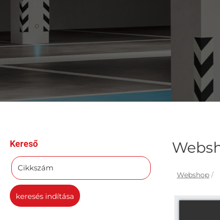
Kereső
Webs
Cikkszám
Webshop
/
keresés indítása