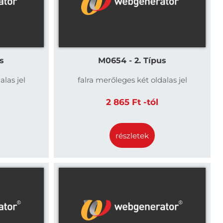
s
M0654 - 2. Típus
alas jel
falra merőleges két oldalas jel
2 865 Ft -tól
részletek