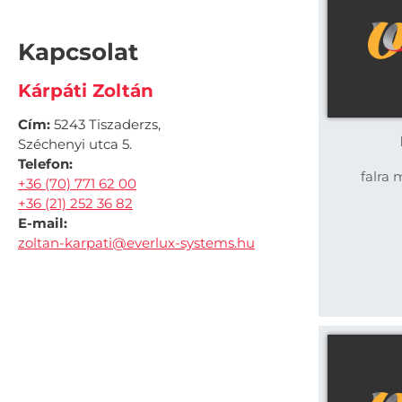
Kapcsolat
Kárpáti Zoltán
Cím:
5243 Tiszaderzs,
Széchenyi utca 5.
Telefon:
falra 
+36 (70) 771 62 00
+36 (21) 252 36 82
E-mail:
zoltan-karpati@everlux-systems.hu