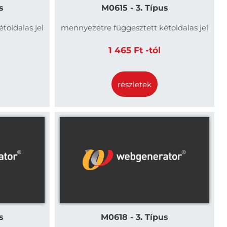
s
M0615 - 3. Típus
toldalas jel
mennyezetre függesztett kétoldalas jel
1 465 Ft -tól
részletek
s
M0618 - 3. Típus