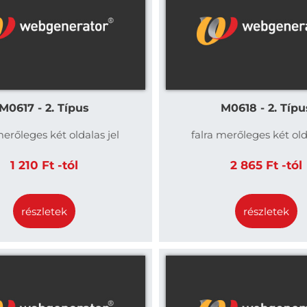
M0617 - 2. Típus
M0618 - 2. Típu
merőleges két oldalas jel
falra merőleges két old
1 210 Ft -tól
2 865 Ft -tól
részletek
részletek