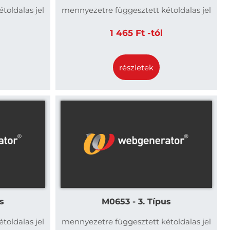
toldalas jel
mennyezetre függesztett kétoldalas jel
1 465 Ft -tól
részletek
s
M0653 - 3. Típus
toldalas jel
mennyezetre függesztett kétoldalas jel