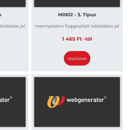
s
M0612 - 3. Típus
toldalas jel
mennyezetre függesztett kétoldalas jel
1 465 Ft -tól
részletek