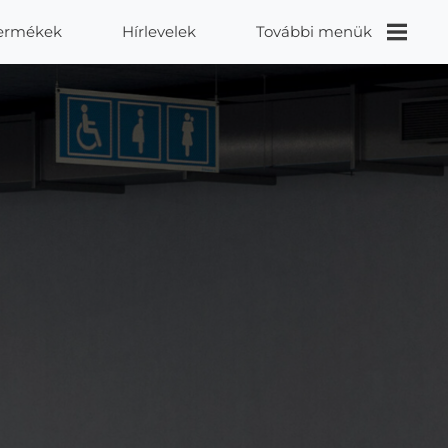
ermékek
Hírlevelek
További menük
Videók
Proidea
Kapcsolat