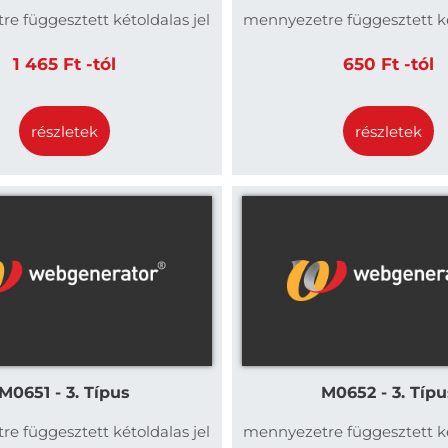
e függesztett kétoldalas jel
mennyezetre függesztett ké
1 465 Ft -tól
650 Ft -tól
részletek
részletek
M0651 - 3. Típus
M0652 - 3. Típu
e függesztett kétoldalas jel
mennyezetre függesztett ké