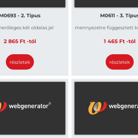
M0693 - 2. Típus
M0611 - 3. Típu
merőleges két oldalas jel
mennyezetre függesztett ké
2 865 Ft -tól
1 465 Ft -tól
részletek
részletek