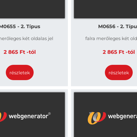
M0655 - 2. Típus
M0656 - 2. Típ
merőleges két oldalas jel
falra merőleges két old
2 865 Ft -tól
2 865 Ft -tól
részletek
részletek