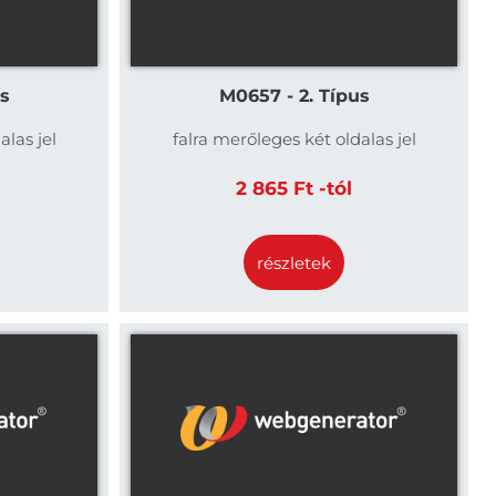
us
M0657 - 2. Típus
alas jel
falra merőleges két oldalas jel
2 865 Ft -tól
részletek