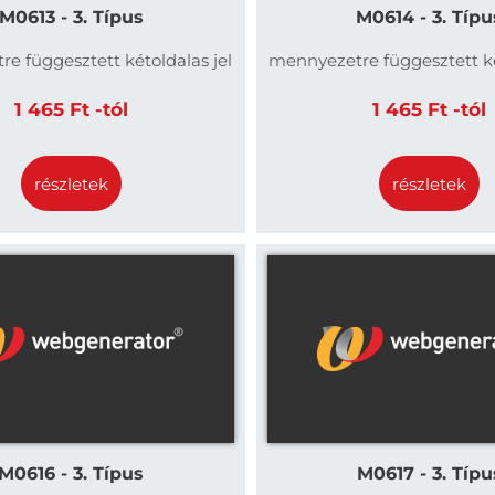
M0613 - 3. Típus
M0614 - 3. Típu
e függesztett kétoldalas jel
mennyezetre függesztett ké
1 465 Ft -tól
1 465 Ft -tól
részletek
részletek
M0616 - 3. Típus
M0617 - 3. Típu