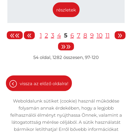
részletek
««
«
»
1
2
3
4
5
6
7
8
9
10
11
»»
54
oldal,
1282
összesen,
97-120
vissza az előző oldalra!
Weboldalunk sütiket (cookie) használ működése
folyamán annak érdekében, hogy a legjobb
felhasználói élményt nyújthassa Önnek, valamint a
látogatottság mérése céljából. A sütik használatát
Oldal információk
Adatkezelési tájékoztató
bármikor letilthatja! Erről bővebb információkat