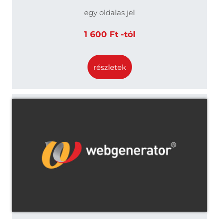
egy oldalas jel
1 600 Ft -tól
részletek