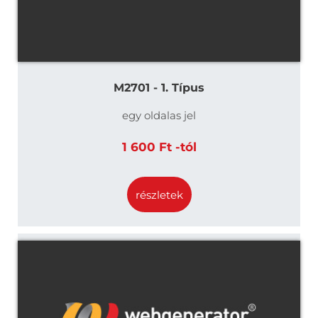
M2701 - 1. Típus
egy oldalas jel
1 600 Ft -tól
részletek