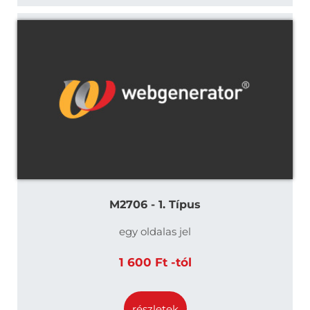
M2706 - 1. Típus
egy oldalas jel
1 600 Ft -tól
részletek