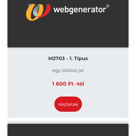
M2703 - 1. Típus
egy oldalas jel
1 600 Ft -tól
részletek