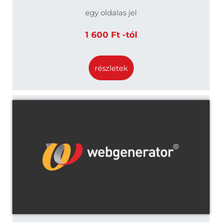
egy oldalas jel
1 600 Ft -tól
részletek