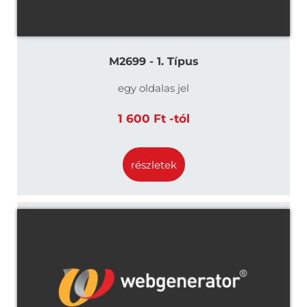
M2699 - 1. Típus
egy oldalas jel
1 600 Ft -tól
részletek