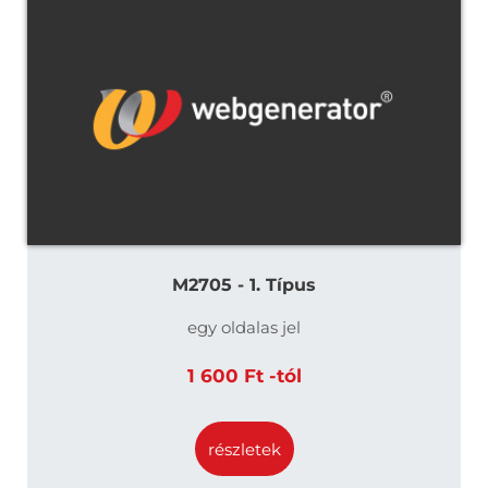
M2705 - 1. Típus
egy oldalas jel
1 600 Ft -tól
részletek