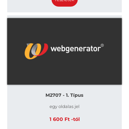
M2707 - 1. Típus
egy oldalas jel
1 600 Ft -tól