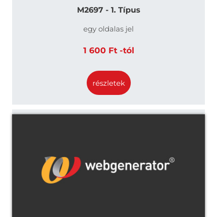
M2697 - 1. Típus
egy oldalas jel
1 600 Ft -tól
részletek