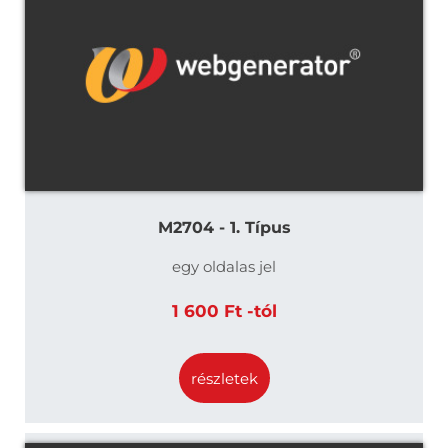
M2704 - 1. Típus
egy oldalas jel
1 600 Ft -tól
részletek