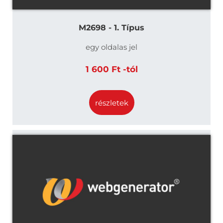
M2698 - 1. Típus
egy oldalas jel
1 600 Ft -tól
részletek