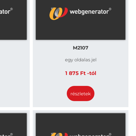
M2107
egy oldalas jel
1 875 Ft -tól
részletek