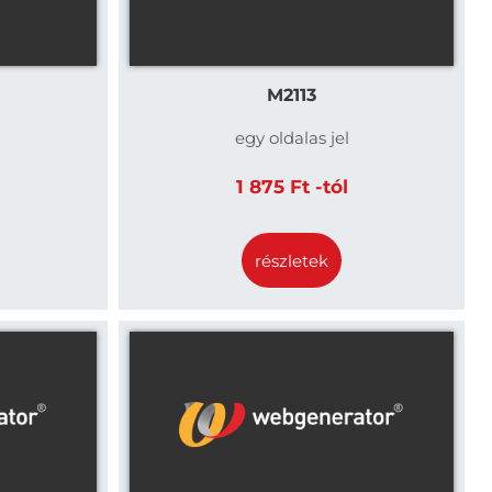
M2113
egy oldalas jel
1 875 Ft -tól
részletek