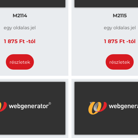
M2114
M2115
egy oldalas jel
egy oldalas jel
1 875 Ft -tól
1 875 Ft -tól
részletek
részletek