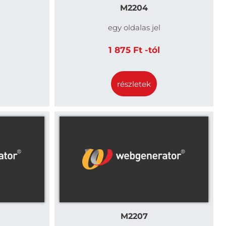
M2204
egy oldalas jel
1 875 Ft -tól
részletek
M2207