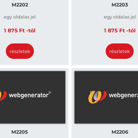
M2202
M2203
egy oldalas jel
egy oldalas jel
1 875 Ft -tól
1 875 Ft -tól
részletek
részletek
M2205
M2206