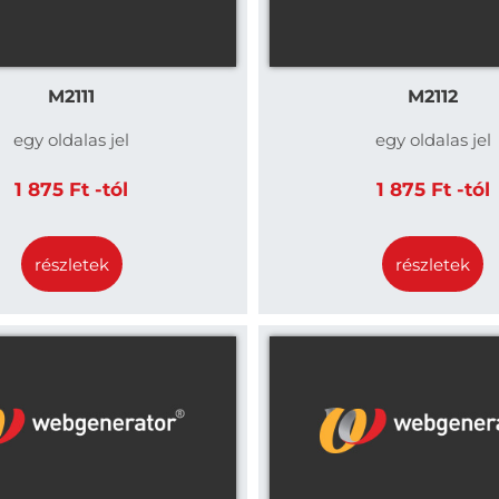
M2111
M2112
egy oldalas jel
egy oldalas jel
1 875 Ft -tól
1 875 Ft -tól
részletek
részletek