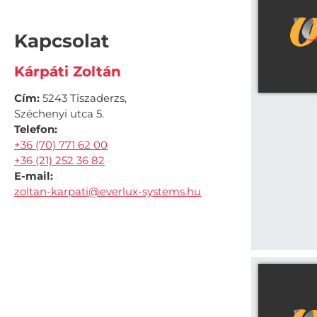
Kapcsolat
Kárpáti Zoltán
Cím:
5243 Tiszaderzs,
Széchenyi utca 5.
Telefon:
+36 (70) 771 62 00
+36 (21) 252 36 82
E-mail:
zoltan-karpati@everlux-systems.hu