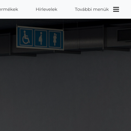
ermékek
Hírlevelek
További menük
Videók
Proidea
Kapcsolat