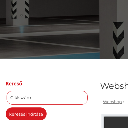
Kereső
Webs
Cikkszám
Webshop
/
keresés indítása