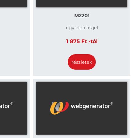
M2201
egy oldalas jel
1 875 Ft -tól
részletek