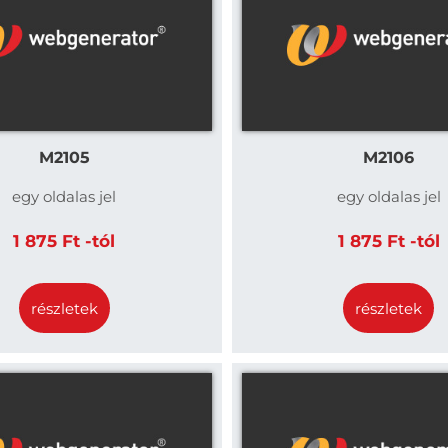
M2105
M2106
egy oldalas jel
egy oldalas jel
1 875 Ft -tól
1 875 Ft -tól
részletek
részletek