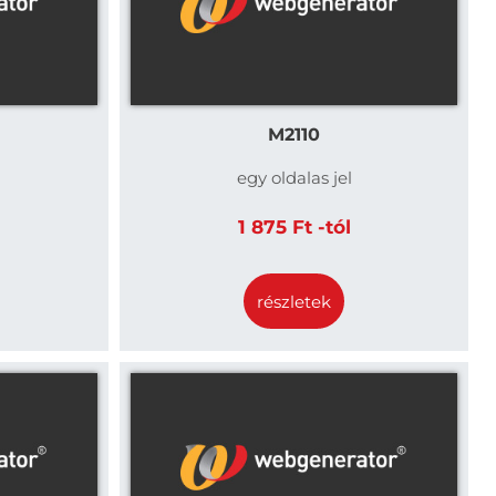
M2110
egy oldalas jel
1 875 Ft -tól
részletek