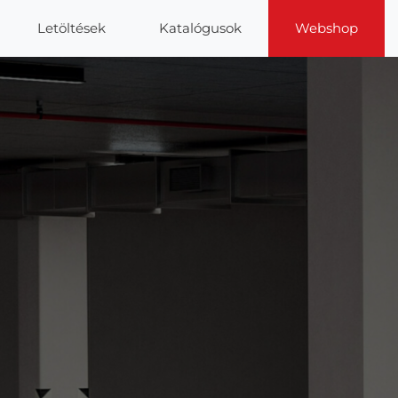
Letöltések
Katalógusok
Webshop