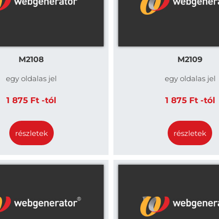
M2108
M2109
egy oldalas jel
egy oldalas jel
1 875 Ft -tól
1 875 Ft -tól
részletek
részletek