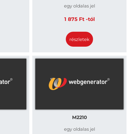
egy oldalas jel
1 875 Ft -tól
részletek
M2210
egy oldalas jel